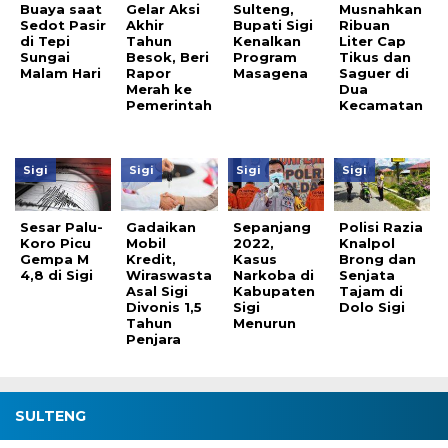
Buaya saat
Gelar Aksi
Sulteng,
Musnahkan
Sedot Pasir
Akhir
Bupati Sigi
Ribuan
di Tepi
Tahun
Kenalkan
Liter Cap
Sungai
Besok, Beri
Program
Tikus dan
Malam Hari
Rapor
Masagena
Saguer di
Merah ke
Dua
Pemerintah
Kecamatan
Sigi
Sigi
Sigi
Sigi
Sesar Palu-
Gadaikan
Sepanjang
Polisi Razia
Koro Picu
Mobil
2022,
Knalpol
Gempa M
Kredit,
Kasus
Brong dan
4,8 di Sigi
Wiraswasta
Narkoba di
Senjata
Asal Sigi
Kabupaten
Tajam di
Divonis 1,5
Sigi
Dolo Sigi
Tahun
Menurun
Penjara
SULTENG