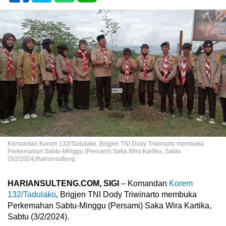
Komandan Korem 132/Tadulako, Brigjen TNI Dody Triwinarto membuka
Perkemahan Sabtu-Minggu (Persami) Saka Wira Kartika, Sabtu
(3/2/2024)/hariansulteng
HARIANSULTENG.COM, SIGI
– Komandan
Korem
132/Tadulako
, Brigjen TNI Dody Triwinarto membuka
Perkemahan Sabtu-Minggu (Persami) Saka Wira Kartika,
Sabtu (3/2/2024).