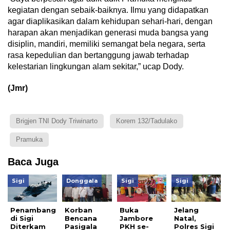
kegiatan dengan sebaik-baiknya. Ilmu yang didapatkan
agar diaplikasikan dalam kehidupan sehari-hari, dengan
harapan akan menjadikan generasi muda bangsa yang
disiplin, mandiri, memiliki semangat bela negara, serta
rasa kepedulian dan bertanggung jawab terhadap
kelestarian lingkungan alam sekitar,” ucap Dody.
(Jmr)
Brigjen TNI Dody Triwinarto
Korem 132/Tadulako
Pramuka
Baca Juga
Sigi
Donggala
Sigi
Sigi
Penambang
Korban
Buka
Jelang
di Sigi
Bencana
Jambore
Natal,
Diterkam
Pasigala
PKH se-
Polres Sigi