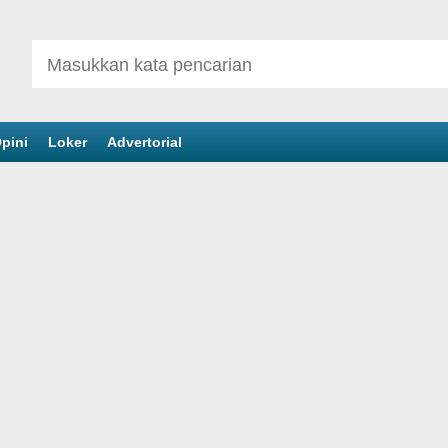
pini
Loker
Advertorial