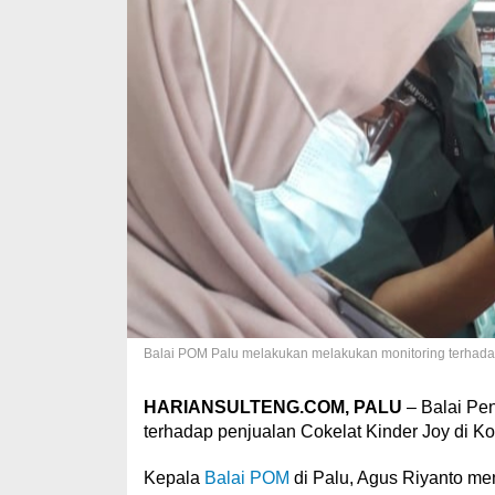
Balai POM Palu melakukan melakukan monitoring terhadap 
HARIANSULTENG.COM, PALU
– Balai Pe
terhadap penjualan Cokelat Kinder Joy di Ko
Kepala
Balai POM
di Palu, Agus Riyanto men