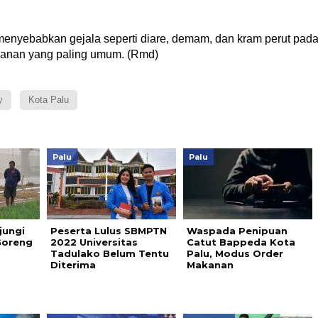
 menyebabkan gejala seperti diare, demam, dan kram perut pad
kanan yang paling umum. (Rmd)
y
Kota Palu
Palu
Palu
jungi
Peserta Lulus SBMPTN
Waspada Penipuan
Goreng
2022 Universitas
Catut Bappeda Kota
a
Tadulako Belum Tentu
Palu, Modus Order
Diterima
Makanan