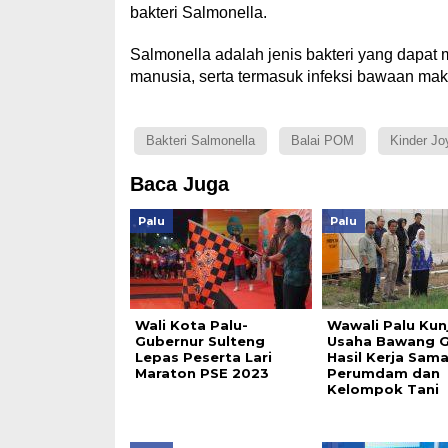
bakteri Salmonella.
Salmonella adalah jenis bakteri yang dapat
manusia, serta termasuk infeksi bawaan ma
Bakteri Salmonella
Balai POM
Kinder Jo
Baca Juga
Palu
Palu
Wali Kota Palu-
Wawali Palu Kun
Gubernur Sulteng
Usaha Bawang 
Lepas Peserta Lari
Hasil Kerja Sam
Maraton PSE 2023
Perumdam dan
Kelompok Tani