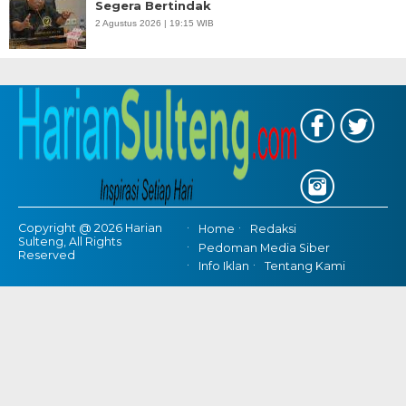
Segera Bertindak
2 Agustus 2026 | 19:15 WIB
Copyright @ 2026 Harian
Home
Redaksi
Sulteng, All Rights
Pedoman Media Siber
Reserved
Info Iklan
Tentang Kami