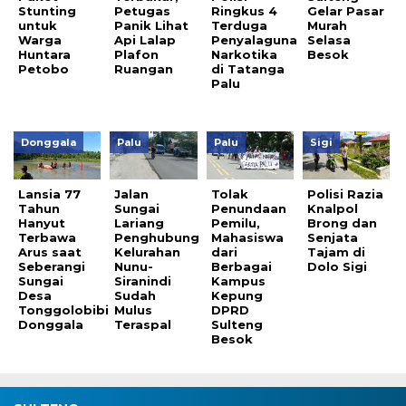
Stunting
Petugas
Ringkus 4
Gelar Pasar
untuk
Panik Lihat
Terduga
Murah
Warga
Api Lalap
Penyalaguna
Selasa
Huntara
Plafon
Narkotika
Besok
Petobo
Ruangan
di Tatanga
Palu
Donggala
Palu
Palu
Sigi
Lansia 77
Jalan
Tolak
Polisi Razia
Tahun
Sungai
Penundaan
Knalpol
Hanyut
Lariang
Pemilu,
Brong dan
Terbawa
Penghubung
Mahasiswa
Senjata
Arus saat
Kelurahan
dari
Tajam di
Seberangi
Nunu-
Berbagai
Dolo Sigi
Sungai
Siranindi
Kampus
Desa
Sudah
Kepung
Tonggolobibi
Mulus
DPRD
Donggala
Teraspal
Sulteng
Besok