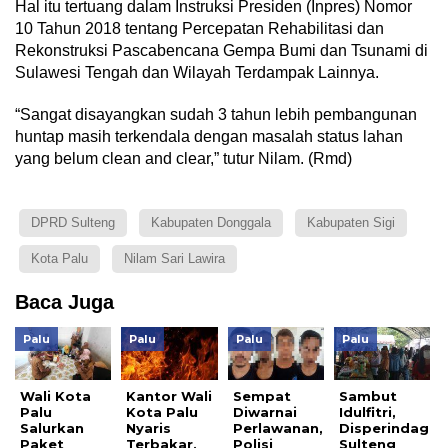
Hal itu tertuang dalam Instruksi Presiden (Inpres) Nomor
10 Tahun 2018 tentang Percepatan Rehabilitasi dan
Rekonstruksi Pascabencana Gempa Bumi dan Tsunami di
Sulawesi Tengah dan Wilayah Terdampak Lainnya.
“Sangat disayangkan sudah 3 tahun lebih pembangunan
huntap masih terkendala dengan masalah status lahan
yang belum clean and clear,” tutur Nilam. (Rmd)
DPRD Sulteng
Kabupaten Donggala
Kabupaten Sigi
Kota Palu
Nilam Sari Lawira
Baca Juga
Palu
Palu
Palu
Palu
Wali Kota
Kantor Wali
Sempat
Sambut
Palu
Kota Palu
Diwarnai
Idulfitri,
Salurkan
Nyaris
Perlawanan,
Disperindag
Paket
Terbakar,
Polisi
Sulteng