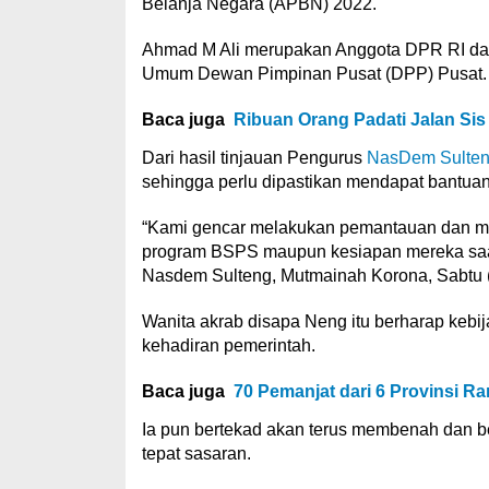
Belanja Negara (APBN) 2022.
Ahmad M Ali merupakan Anggota DPR RI dari
Umum Dewan Pimpinan Pusat (DPP) Pusat.
Baca juga
Ribuan Orang Padati Jalan Sis A
Dari hasil tinjauan Pengurus
NasDem Sulte
sehingga perlu dipastikan mendapat bantua
“Kami gencar melakukan pemantauan dan m
program BSPS maupun kesiapan mereka saa
Nasdem Sulteng, Mutmainah Korona, Sabtu (
Wanita akrab disapa Neng itu berharap kebija
kehadiran pemerintah.
Baca juga
70 Pemanjat dari 6 Provinsi R
Ia pun bertekad akan terus membenah dan be
tepat sasaran.