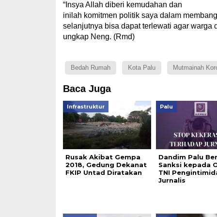
“Insya Allah diberi kemudahan dan
inilah komitmen politik saya dalam memban
selanjutnya bisa dapat terlewati agar warga
ungkap Neng. (Rmd)
Bedah Rumah
Kota Palu
Mutmainah Kor
Baca Juga
Infrastruktur
Palu
Rusak Akibat Gempa
Dandim Palu Ber
2018, Gedung Dekanat
Sanksi kepada
FKIP Untad Diratakan
TNI Pengintimid
Jurnalis