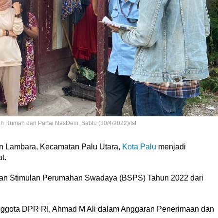
 Rumah dari Partai NasDem, Sabtu (30/4/2022)/Ist
n Lambara, Kecamatan Palu Utara,
Kota Palu
menjadi
t.
tuan Stimulan Perumahan Swadaya (BSPS) Tahun 2022 dari
Anggota DPR RI, Ahmad M Ali dalam Anggaran Penerimaan dan