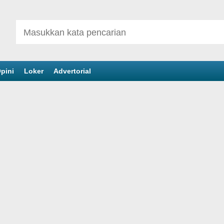
pini
Loker
Advertorial