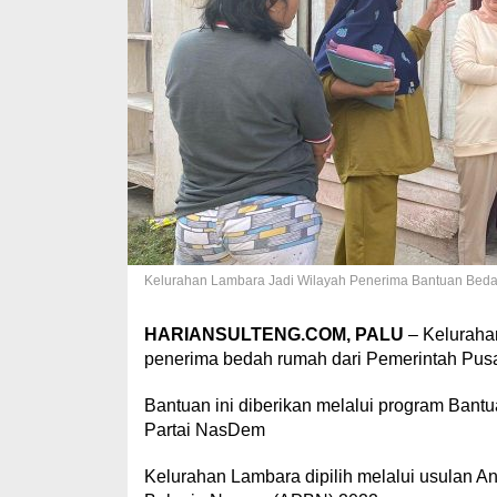
Kelurahan Lambara Jadi Wilayah Penerima Bantuan Bedah
HARIANSULTENG.COM, PALU
– Keluraha
penerima bedah rumah dari Pemerintah Pusa
Bantuan ini diberikan melalui program Ban
Partai NasDem
Kelurahan Lambara dipilih melalui usulan 