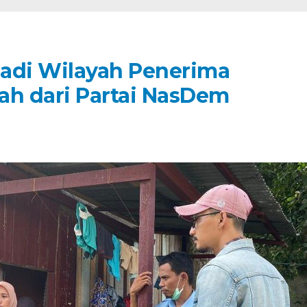
adi Wilayah Penerima
h dari Partai NasDem