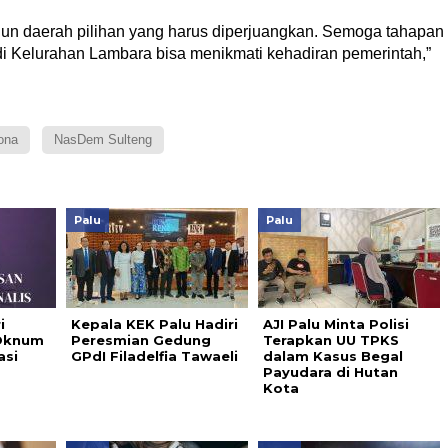
gun daerah pilihan yang harus diperjuangkan. Semoga tahapan
 di Kelurahan Lambara bisa menikmati kehadiran pemerintah,”
ona
NasDem Sulteng
Palu
Palu
i
Kepala KEK Palu Hadiri
AJI Palu Minta Polisi
 Oknum
Peresmian Gedung
Terapkan UU TPKS
asi
GPdI Filadelfia Tawaeli
dalam Kasus Begal
Payudara di Hutan
Kota