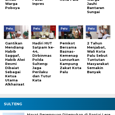
Warga
Inpres
Jauhi
Poboya
Bantaran
Sungai
Palu
Palu
Palu
Palu
Gantikan
Hadiri HUT
Pemkot
2 Tahun
Mendiang
Satpam ke-
Bersama
Menjabat,
Habib
44,
Baznas-
Wali Kota
Saggaf,
Dirbinmas
Kemenag
Palu Sebut
Habib Alwi
Polda
Luncurkan
Tuntutan
Resmi
Sulteng:
Kampung
Masyarakat
Dibaiat
Jaga
Zakat Kota
Semakin
Sebagai
Perilaku
Palu
Banyak
Ketua
dan Tutur
Utama
Kata
Alkhairaat
SULTENG
Mayat Perempuan Ditemukan di Pantai Lere