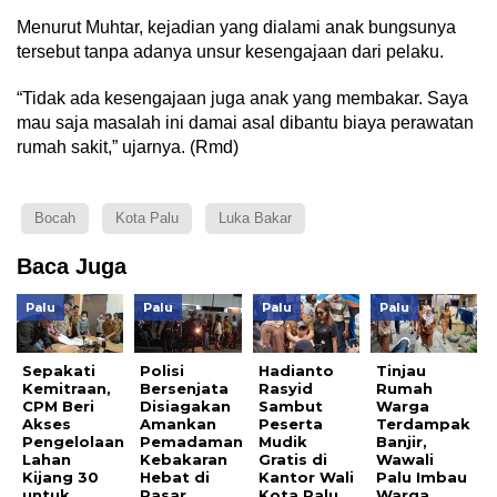
Menurut Muhtar, kejadian yang dialami anak bungsunya
tersebut tanpa adanya unsur kesengajaan dari pelaku.
“Tidak ada kesengajaan juga anak yang membakar. Saya
mau saja masalah ini damai asal dibantu biaya perawatan
rumah sakit,” ujarnya. (Rmd)
Bocah
Kota Palu
Luka Bakar
Baca Juga
Palu
Palu
Palu
Palu
Sepakati
Polisi
Hadianto
Tinjau
Kemitraan,
Bersenjata
Rasyid
Rumah
CPM Beri
Disiagakan
Sambut
Warga
Akses
Amankan
Peserta
Terdampak
Pengelolaan
Pemadaman
Mudik
Banjir,
Lahan
Kebakaran
Gratis di
Wawali
Kijang 30
Hebat di
Kantor Wali
Palu Imbau
untuk
Pasar
Kota Palu
Warga