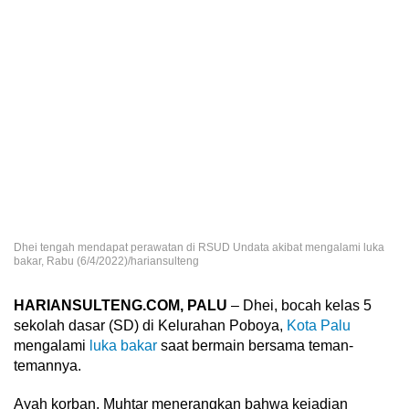
Dhei tengah mendapat perawatan di RSUD Undata akibat mengalami luka
bakar, Rabu (6/4/2022)/hariansulteng
HARIANSULTENG.COM, PALU
– Dhei, bocah kelas 5
sekolah dasar (SD) di Kelurahan Poboya,
Kota Palu
mengalami
luka bakar
saat bermain bersama teman-
temannya.
Ayah korban, Muhtar menerangkan bahwa kejadian