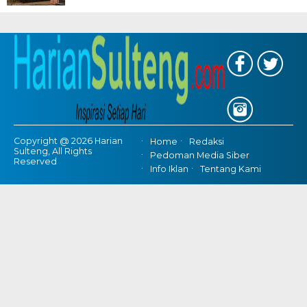
Copyright @ 2026 Harian
Home
Redaksi
Sulteng, All Rights
Pedoman Media Siber
Reserved
Info Iklan
Tentang Kami