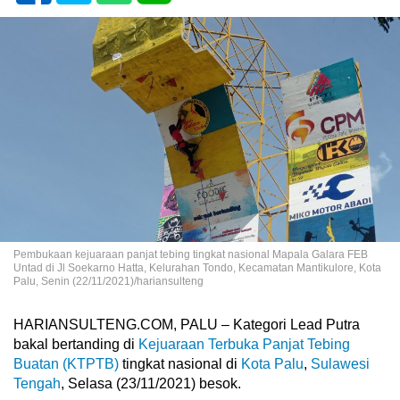
Pembukaan kejuaraan panjat tebing tingkat nasional Mapala Galara FEB
Untad di Jl Soekarno Hatta, Kelurahan Tondo, Kecamatan Mantikulore, Kota
Palu, Senin (22/11/2021)/hariansulteng
HARIANSULTENG.COM, PALU – Kategori Lead Putra
bakal bertanding di
Kejuaraan Terbuka Panjat Tebing
Buatan (KTPTB)
tingkat nasional di
Kota Palu
,
Sulawesi
Tengah
, Selasa (23/11/2021) besok.