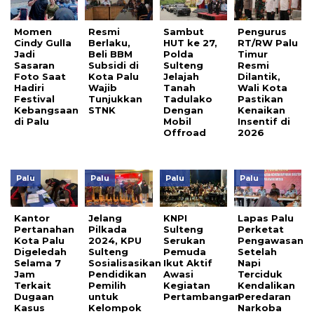
Momen
Resmi
Sambut
Pengurus
Cindy Gulla
Berlaku,
HUT ke 27,
RT/RW Palu
Jadi
Beli BBM
Polda
Timur
Sasaran
Subsidi di
Sulteng
Resmi
Foto Saat
Kota Palu
Jelajah
Dilantik,
Hadiri
Wajib
Tanah
Wali Kota
Festival
Tunjukkan
Tadulako
Pastikan
Kebangsaan
STNK
Dengan
Kenaikan
di Palu
Mobil
Insentif di
Offroad
2026
Palu
Palu
Palu
Palu
Kantor
Jelang
KNPI
Lapas Palu
Pertanahan
Pilkada
Sulteng
Perketat
Kota Palu
2024, KPU
Serukan
Pengawasan
Digeledah
Sulteng
Pemuda
Setelah
Selama 7
Sosialisasikan
Ikut Aktif
Napi
Jam
Pendidikan
Awasi
Terciduk
Terkait
Pemilih
Kegiatan
Kendalikan
Dugaan
untuk
Pertambangan
Peredaran
Kasus
Kelompok
Narkoba