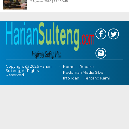
2 Agustus 2026 | 19:15 WIB
Copyright @ 2026 Harian
Home
Redaksi
Sulteng, All Rights
Pedoman Media Siber
Reserved
Info Iklan
Tentang Kami