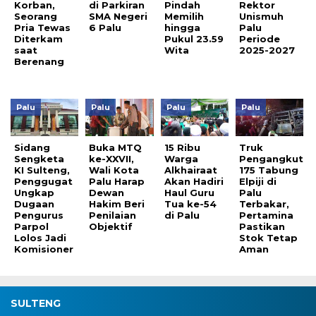
Korban,
di Parkiran
Pindah
Rektor
Seorang
SMA Negeri
Memilih
Unismuh
Pria Tewas
6 Palu
hingga
Palu
Diterkam
Pukul 23.59
Periode
saat
Wita
2025-2027
Berenang
Palu
Palu
Palu
Palu
Sidang
Buka MTQ
15 Ribu
Truk
Sengketa
ke-XXVII,
Warga
Pengangkut
KI Sulteng,
Wali Kota
Alkhairaat
175 Tabung
Penggugat
Palu Harap
Akan Hadiri
Elpiji di
Ungkap
Dewan
Haul Guru
Palu
Dugaan
Hakim Beri
Tua ke-54
Terbakar,
Pengurus
Penilaian
di Palu
Pertamina
Parpol
Objektif
Pastikan
Lolos Jadi
Stok Tetap
Komisioner
Aman
SULTENG