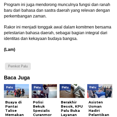
Program ini juga mendorong munculnya fungsi dan ranah
baru dari bahasa dan sastra daerah yang relevan dengan
perkembangan zaman.
Rakor ini menjadi tonggak awal dalam komitmen bersama
pelestarian bahasa daerah, sebagai bagian integral dari
identitas dan kekayaan budaya bangsa.
(Lam)
Pemkot Palu
Baca Juga
Palu
Palu
Palu
Palu
Buaya di
Polisi
Berakhir
Asisten
Pantai
Bekuk
Besok, KPU
Usman
Talise
Spesialis
Palu Buka
Hadiri
Memakan
Curanmor
Layanan
Pelantikan