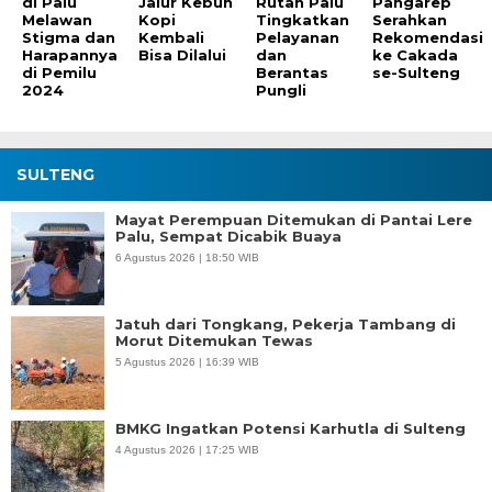
di Palu
Jalur Kebun
Rutan Palu
Pangarep
Melawan
Kopi
Tingkatkan
Serahkan
Stigma dan
Kembali
Pelayanan
Rekomendasi
Harapannya
Bisa Dilalui
dan
ke Cakada
di Pemilu
Berantas
se-Sulteng
2024
Pungli
SULTENG
Mayat Perempuan Ditemukan di Pantai Lere
Palu, Sempat Dicabik Buaya
6 Agustus 2026 | 18:50 WIB
Jatuh dari Tongkang, Pekerja Tambang di
Morut Ditemukan Tewas
5 Agustus 2026 | 16:39 WIB
BMKG Ingatkan Potensi Karhutla di Sulteng
4 Agustus 2026 | 17:25 WIB