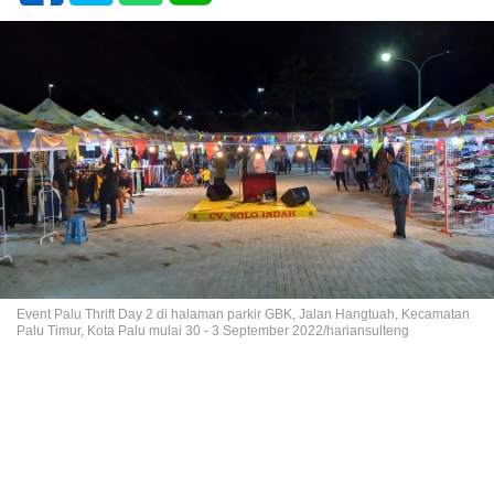
Event Palu Thrift Day 2 di halaman parkir GBK, Jalan Hangtuah, Kecamatan
Palu Timur, Kota Palu mulai 30 - 3 September 2022/hariansulteng