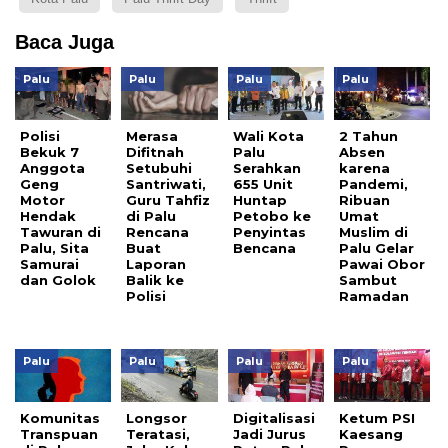
Baca Juga
Palu
Palu
Palu
Palu
Polisi
Merasa
Wali Kota
2 Tahun
Bekuk 7
Difitnah
Palu
Absen
Anggota
Setubuhi
Serahkan
karena
Geng
Santriwati,
655 Unit
Pandemi,
Motor
Guru Tahfiz
Huntap
Ribuan
Hendak
di Palu
Petobo ke
Umat
Tawuran di
Rencana
Penyintas
Muslim di
Palu, Sita
Buat
Bencana
Palu Gelar
Samurai
Laporan
Pawai Obor
dan Golok
Balik ke
Sambut
Polisi
Ramadan
Palu
Palu
Palu
Palu
Komunitas
Longsor
Digitalisasi
Ketum PSI
Transpuan
Teratasi,
Jadi Jurus
Kaesang