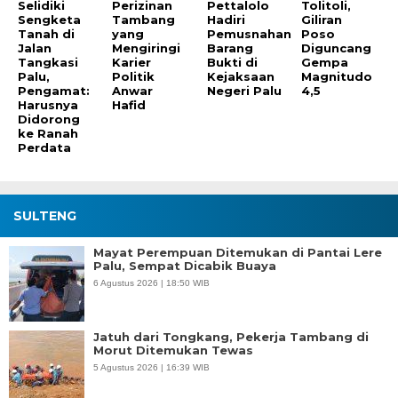
Selidiki
Perizinan
Pettalolo
Tolitoli,
Sengketa
Tambang
Hadiri
Giliran
Tanah di
yang
Pemusnahan
Poso
Jalan
Mengiringi
Barang
Diguncang
Tangkasi
Karier
Bukti di
Gempa
Palu,
Politik
Kejaksaan
Magnitudo
Pengamat:
Anwar
Negeri Palu
4,5
Harusnya
Hafid
Didorong
ke Ranah
Perdata
SULTENG
Mayat Perempuan Ditemukan di Pantai Lere
Palu, Sempat Dicabik Buaya
6 Agustus 2026 | 18:50 WIB
Jatuh dari Tongkang, Pekerja Tambang di
Morut Ditemukan Tewas
5 Agustus 2026 | 16:39 WIB