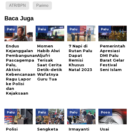
ATR/BPN
Parimo
Baca Juga
Palu
Palu
Palu
Palu
Endus
Momen
7 Napi di
Pemerintah
Kejanggalan
Habib Alwi
Rutan Palu
Apresiasi
Pembangunan
Aljufri
Dapat
DMI Palu
Pascagempa
Terisak
Remisi
Barat Gelar
Palu,
Saat Cerita
Khusus
Festival
Aktivis
Detik-detik
Natal 2023
Seni Islam
Kebencanaan
Wafatnya
Ragu Lapor
Guru Tua
ke Polisi
dan
Kejaksaan
Palu
Palu
Palu
Poso
Polisi
Sengketa
Irmayanti
Usai