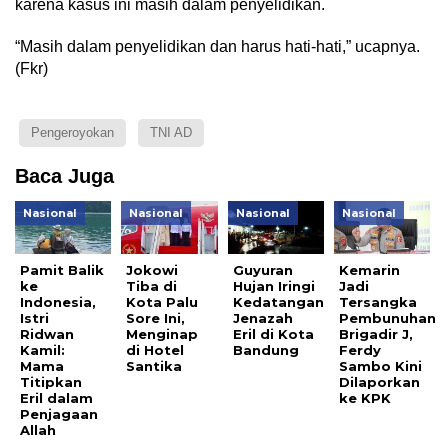
karena kasus ini masih dalam penyelidikan.
“Masih dalam penyelidikan dan harus hati-hati,” ucapnya.
(Fkr)
Pengeroyokan
TNI AD
Baca Juga
Nasional
Nasional
Nasional
Nasional
Pamit Balik
Jokowi
Guyuran
Kemarin
ke
Tiba di
Hujan Iringi
Jadi
Indonesia,
Kota Palu
Kedatangan
Tersangka
Istri
Sore Ini,
Jenazah
Pembunuhan
Ridwan
Menginap
Eril di Kota
Brigadir J,
Kamil:
di Hotel
Bandung
Ferdy
Mama
Santika
Sambo Kini
Titipkan
Dilaporkan
Eril dalam
ke KPK
Penjagaan
Allah