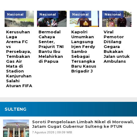
Nasional
Nasional
Nasional
Nasional
Kerusuhan
Bermodal
Kapolri
Viral
Laga
Cahaya
Umumkan
Pemotor
Arema FC
Senter,
Langsung
Ditilang
vs
Prajurit TNI
Irjen Ferdy
Gegara
Persebaya,
Bantu Ibu
Sambo
Bukakan
Tembakan
Melahirkan
Sebagai
Jalan untuk
Gas Air
di Papua
Tersangka
Ambulans
Mata di
Baru Kasus
Stadion
Brigadir J
Kanjuruhan
Salahi
Aturan FIFA
SULTENG
Soroti Pengelolaan Limbah Nikel di Morowali,
Jatam Gugat Gubernur Sulteng ke PTUN
7 Agustus 2026 | 09:09 WIB