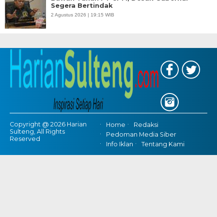
Segera Bertindak
2 Agustus 2026 | 19:15 WIB
Copyright @ 2026 Harian
Home
Redaksi
Sulteng, All Rights
Pedoman Media Siber
Reserved
Info Iklan
Tentang Kami