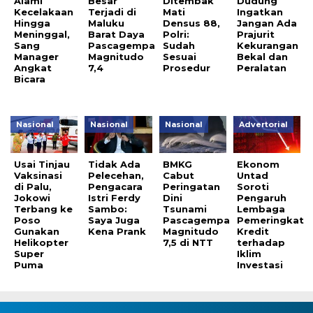
Alami
Besar
Ditembak
Dudung
Kecelakaan
Terjadi di
Mati
Ingatkan
Hingga
Maluku
Densus 88,
Jangan Ada
Meninggal,
Barat Daya
Polri:
Prajurit
Sang
Pascagempa
Sudah
Kekurangan
Manager
Magnitudo
Sesuai
Bekal dan
Angkat
7,4
Prosedur
Peralatan
Bicara
Nasional
Nasional
Nasional
Advertorial
Usai Tinjau
Tidak Ada
BMKG
Ekonom
Vaksinasi
Pelecehan,
Cabut
Untad
di Palu,
Pengacara
Peringatan
Soroti
Jokowi
Istri Ferdy
Dini
Pengaruh
Terbang ke
Sambo:
Tsunami
Lembaga
Poso
Saya Juga
Pascagempa
Pemeringkat
Gunakan
Kena Prank
Magnitudo
Kredit
Helikopter
7,5 di NTT
terhadap
Super
Iklim
Puma
Investasi