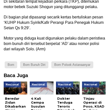
Di sekitaran tempat kejadian perkara (TKP), ditemukan
motor bebek Suzuki Shogun yang ditunggangi pelaku.
Di bagian plat dipasangi secarik kertas bertuliskan pesan
‘KUHP Hukum Syirik/Kafir Perangi Para Penegak Hukum
Setan Qs 9:29’.
Motor yang diduga kuat digunakan pelaku dalam peristiwa
bom bunuh diri tersebut berpelat ‘AD’ atau nomor polisi
dari wilayah Solo. (Arm)
Bom
Bom Bunuh Diri
Bom Polsek Astanaanyar
Baca Juga
Nasional
Nasional
Nasional
Nasional
Beredar
4 Kali
Dokter
Tinjau
Zidan
Gempa
Terduga
Operasi di
Dikabarkan
Susulan
Teroris
Poso, KSAD