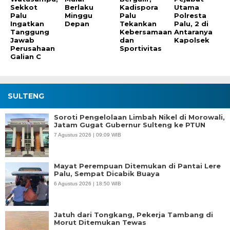
Sekkot
Berlaku
Kadispora
Utama
Palu
Minggu
Palu
Polresta
Ingatkan
Depan
Tekankan
Palu, 2 di
Tanggung
Kebersamaan
Antaranya
Jawab
dan
Kapolsek
Perusahaan
Sportivitas
Galian C
SULTENG
Soroti Pengelolaan Limbah Nikel di Morowali,
Jatam Gugat Gubernur Sulteng ke PTUN
7 Agustus 2026 | 09:09 WIB
Mayat Perempuan Ditemukan di Pantai Lere
Palu, Sempat Dicabik Buaya
6 Agustus 2026 | 18:50 WIB
Jatuh dari Tongkang, Pekerja Tambang di
Morut Ditemukan Tewas