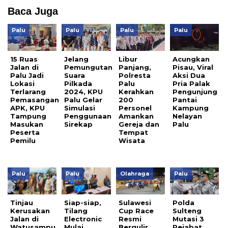
Baca Juga
Palu
Palu
Palu
Palu
15 Ruas
Jelang
Libur
Acungkan
Jalan di
Pemungutan
Panjang,
Pisau, Viral
Palu Jadi
Suara
Polresta
Aksi Dua
Lokasi
Pilkada
Palu
Pria Palak
Terlarang
2024, KPU
Kerahkan
Pengunjung
Pemasangan
Palu Gelar
200
Pantai
APK, KPU
Simulasi
Personel
Kampung
Tampung
Penggunaan
Amankan
Nelayan
Masukan
Sirekap
Gereja dan
Palu
Peserta
Tempat
Pemilu
Wisata
Palu
Palu
Olahraga
Palu
Tinjau
Siap-siap,
Sulawesi
Polda
Kerusakan
Tilang
Cup Race
Sulteng
Jalan di
Electronic
Resmi
Mutasi 3
Watusampu,
Mulai
Bergulir,
Pejabat