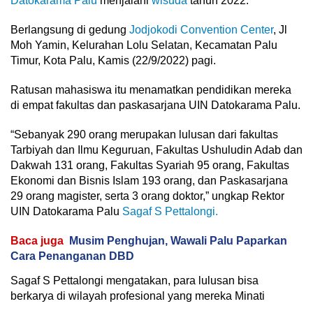
Datokarama Palu
menjalani
wisuda
tahun 2022.
Berlangsung di gedung
Jodjokodi Convention Center
, Jl
Moh Yamin, Kelurahan Lolu Selatan, Kecamatan Palu
Timur, Kota Palu, Kamis (22/9/2022) pagi.
Ratusan mahasiswa itu menamatkan pendidikan mereka
di empat fakultas dan paskasarjana UIN Datokarama Palu.
“Sebanyak 290 orang merupakan lulusan dari fakultas
Tarbiyah dan Ilmu Keguruan, Fakultas Ushuludin Adab dan
Dakwah 131 orang, Fakultas Syariah 95 orang, Fakultas
Ekonomi dan Bisnis Islam 193 orang, dan Paskasarjana
29 orang magister, serta 3 orang doktor,” ungkap Rektor
UIN Datokarama Palu
Sagaf S Pettalongi.
Baca juga
Musim Penghujan, Wawali Palu Paparkan
Cara Penanganan DBD
Sagaf S Pettalongi mengatakan, para lulusan bisa
berkarya di wilayah profesional yang mereka Minati