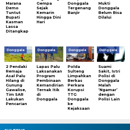
Marana
Gempa
Donggala
Mukti
Demo
Sejak
Tergenang
Donggala
Tuntut
Kemarin
Banjir
Belum Bisa
Bupati
Hingga Dini
Dilalui
Kasman
Hari
Lassa
Ditangkap
Donggala
Donggala
Donggala
Donggala
2 Pendaki
Lapas Palu
Polda
Suami
Remaja
Laksanakan
Sulteng
Sakit, Istri
Asal Palu
Program
Limpahkan
Polisi di
Hilang di
Pembinaan
Berkas
Donggala
Gunung
Kemandirian
Perkara
Malah
Gawalise,
Ternak Itik
Korupsi
‘Ngamar’
Tim SAR
di
TTG
dengan
Lakukan
Donggala
Donggala
Polisi Lain
Pencarian
ke
Kejaksaan