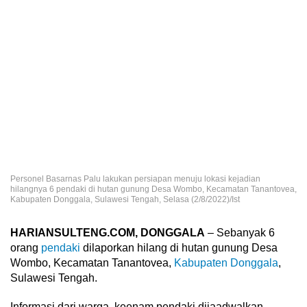
Personel Basarnas Palu lakukan persiapan menuju lokasi kejadian
hilangnya 6 pendaki di hutan gunung Desa Wombo, Kecamatan Tanantovea,
Kabupaten Donggala, Sulawesi Tengah, Selasa (2/8/2022)/Ist
HARIANSULTENG.COM, DONGGALA
– Sebanyak 6
orang
pendaki
dilaporkan hilang di hutan gunung Desa
Wombo, Kecamatan Tanantovea,
Kabupaten Donggala
,
Sulawesi Tengah.
Informasi dari warga, keenam pendaki dijaadwalkan