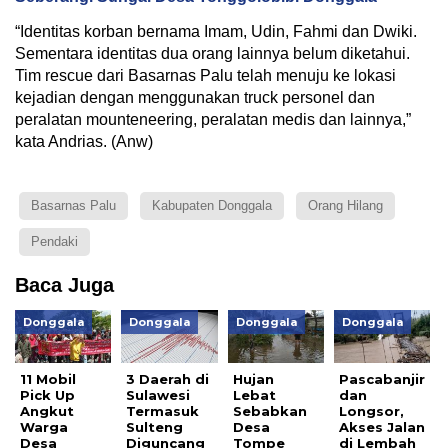
“Identitas korban bernama Imam, Udin, Fahmi dan Dwiki.
Sementara identitas dua orang lainnya belum diketahui.
Tim rescue dari Basarnas Palu telah menuju ke lokasi
kejadian dengan menggunakan truck personel dan
peralatan mounteneering, peralatan medis dan lainnya,”
kata Andrias. (Anw)
Basarnas Palu
Kabupaten Donggala
Orang Hilang
Pendaki
Baca Juga
Donggala
Donggala
Donggala
Donggala
11 Mobil
3 Daerah di
Hujan
Pascabanjir
Pick Up
Sulawesi
Lebat
dan
Angkut
Termasuk
Sebabkan
Longsor,
Warga
Sulteng
Desa
Akses Jalan
Desa
Diguncang
Tompe
di Lembah