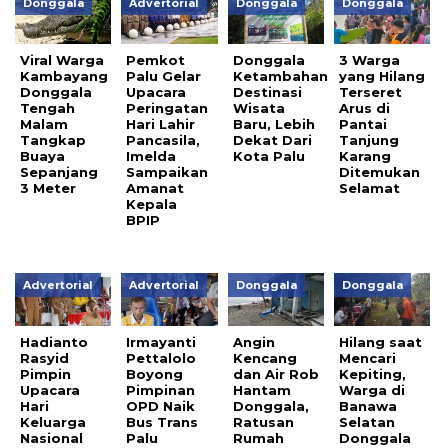
Donggala
Advertorial
Donggala
Donggala
Viral Warga
Pemkot
Donggala
3 Warga
Kambayang
Palu Gelar
Ketambahan
yang Hilang
Donggala
Upacara
Destinasi
Terseret
Tengah
Peringatan
Wisata
Arus di
Malam
Hari Lahir
Baru, Lebih
Pantai
Tangkap
Pancasila,
Dekat Dari
Tanjung
Buaya
Imelda
Kota Palu
Karang
Sepanjang
Sampaikan
Ditemukan
3 Meter
Amanat
Selamat
Kepala
BPIP
Advertorial
Advertorial
Donggala
Donggala
Hadianto
Irmayanti
Angin
Hilang saat
Rasyid
Pettalolo
Kencang
Mencari
Pimpin
Boyong
dan Air Rob
Kepiting,
Upacara
Pimpinan
Hantam
Warga di
Hari
OPD Naik
Donggala,
Banawa
Keluarga
Bus Trans
Ratusan
Selatan
Nasional
Palu
Rumah
Donggala