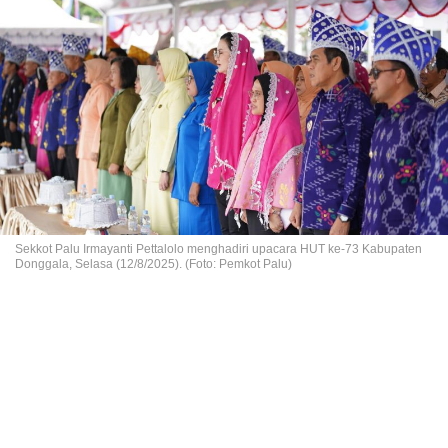
Sekkot Palu Irmayanti Pettalolo menghadiri upacara HUT ke-73 Kabupaten
Donggala, Selasa (12/8/2025). (Foto: Pemkot Palu)