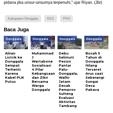
pidana jika unsur-unsurnya terpenuhi,” ujar Riyan. (Jbr)
Kabupaten Donggala
KKS
PKH
Baca Juga
Donggala
Donggala
Donggala
Donggala
Aliran
Muhammad
Debu
Bocah 5
Listrik ke
J
Selimuti
Tahun di
Donggala
Wartabone
Pesisir
Donggala
Sempat
Sosialisasi
Pantai
Hilang
Terhenti
4 Pilar
Palu-
Terseret
Karena
Kebangsaan
Donggala,
Arus saat
Kabel PLN
dan Zikir
Walhi-
Seberangi
Putus
Bersama
Jatam
Sungai
Warga
Desak
Desa
Donggala
Pemprov
Pakava
Sulteng
Evaluasi
Aktivitas
Tambang