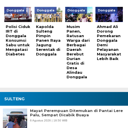
Donggala
Donggala
Donggala
Donggala
Polisi Ciduk
Kapolda
Musim
Ahmad Ali
IRT di
Sulteng
Panen,
Dorong
Donggala
Pimpin
Ratusan
Pemekaran
Konsumsi
Panen Raya
Warga dari
Donggala
Sabu untuk
Jagung
Berbagai
Demi
Mengatasi
Serentak di
Daerah
Pelayanan
Diabetes
Donggala
Berebut
Masyarakat
Durian
Lebih Baik
Gratis di
Desa
Alindau
Donggala
SULTENG
Mayat Perempuan Ditemukan di Pantai Lere
Palu, Sempat Dicabik Buaya
6 Agustus 2026 | 18:50 WIB