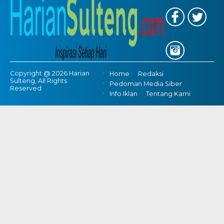
Copyright @ 2026 Harian
Home
Redaksi
Sulteng, All Rights
Pedoman Media Siber
Reserved
Info Iklan
Tentang Kami