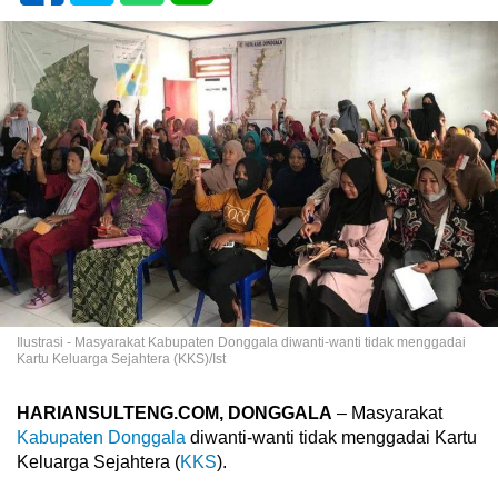
Ilustrasi - Masyarakat Kabupaten Donggala diwanti-wanti tidak menggadai
Kartu Keluarga Sejahtera (KKS)/Ist
HARIANSULTENG.COM, DONGGALA
– Masyarakat
Kabupaten Donggala
diwanti-wanti tidak menggadai Kartu
Keluarga Sejahtera (
KKS
).