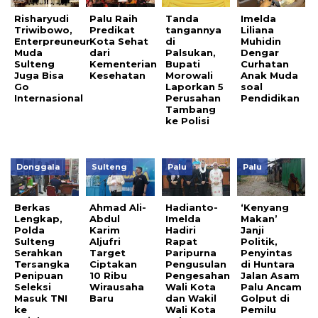
Risharyudi
Palu Raih
Tanda
Imelda
Triwibowo,
Predikat
tangannya
Liliana
Enterpreuneur
Kota Sehat
di
Muhidin
Muda
dari
Palsukan,
Dengar
Sulteng
Kementerian
Bupati
Curhatan
Juga Bisa
Kesehatan
Morowali
Anak Muda
Go
Laporkan 5
soal
Internasional
Perusahan
Pendidikan
Tambang
ke Polisi
Donggala
Sulteng
Palu
Palu
Berkas
Ahmad Ali-
Hadianto-
‘Kenyang
Lengkap,
Abdul
Imelda
Makan’
Polda
Karim
Hadiri
Janji
Sulteng
Aljufri
Rapat
Politik,
Serahkan
Target
Paripurna
Penyintas
Tersangka
Ciptakan
Pengusulan
di Huntara
Penipuan
10 Ribu
Pengesahan
Jalan Asam
Seleksi
Wirausaha
Wali Kota
Palu Ancam
Masuk TNI
Baru
dan Wakil
Golput di
ke
Wali Kota
Pemilu