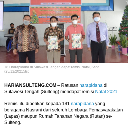
181 narapidana di Sulawesi Tengah dapat remisi Natal, Sabtu
(25/12/2021)/Ist
HARIANSULTENG.COM
– Ratusan
narapidana
di
Sulawesi Tengah (Sulteng) mendapat remisi
Natal 2021
.
Remisi itu diberikan kepada 181
narapidana
yang
beragama Nasrani dari seluruh Lembaga Pemasyarakatan
(Lapas) maupun Rumah Tahanan Negara (Rutan) se-
Sulteng.