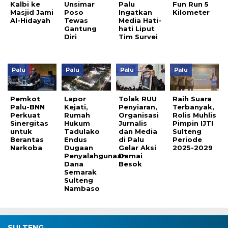
Kalbi ke
Unsimar
Palu
Fun Run 5
Masjid Jami
Poso
Ingatkan
Kilometer
Al-Hidayah
Tewas
Media Hati-
Gantung
hati Liput
Diri
Tim Survei
Palu
Palu
Palu
Palu
Pemkot
Lapor
Tolak RUU
Raih Suara
Palu-BNN
Kejati,
Penyiaran,
Terbanyak,
Perkuat
Rumah
Organisasi
Rolis Muhlis
Sinergitas
Hukum
Jurnalis
Pimpin IJTI
untuk
Tadulako
dan Media
Sulteng
Berantas
Endus
di Palu
Periode
Narkoba
Dugaan
Gelar Aksi
2025-2029
Penyalahgunaan
Damai
Dana
Besok
Semarak
Sulteng
Nambaso
SULTENG