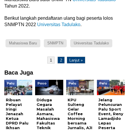
Tahun 2022.
Berikut langkah pendaftaran ulang bagi peserta lolos
SNMPTN 2022
Universitas Tadulako
.
Mahasiswa Baru
SNMPTN
Universitas Tadulako
1
2
Lanjut »
Baca Juga
Palu
Poso
Palu
Palu
Ribuan
Diduga
KPU
Jelang
Pelayat
Gegara
Sulteng
Peluncuran
Iringi
Masalah
Gelar
Palu Sport
Jenazah
Asmara,
Coffee
Event, Reny
Ketua
Mahasiswa
Morning
Lamadjido
DPRD Palu
Fakultas
bersama
Lepas
Ikhsan
Teknik
Jurnalis, AJI
Peserta