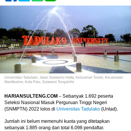
Universitas Tadulako, Jalan Soekarno Hatta, Kelurahan Tondo, Kecamatan
Mantikulore, Kota Palu, Sulawesi Tengah/Ist
HARIANSULTENG.COM
– Sebanyak 1.692 peserta
Seleksi Nasional Masuk Perguruan Tinggi Negeri
(SNMPTN) 2022 lolos di
Universitas Tadulako
(Untad).
Jumlah ini belum memenuhi kuota yang ditetapkan
sebanyak 1.885 orang dari total 6.098 pendaftar.