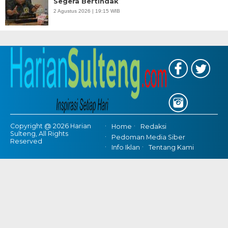
Segera Bertindak
2 Agustus 2026 | 19:15 WIB
Copyright @ 2026 Harian
Home
Redaksi
Sulteng, All Rights
Pedoman Media Siber
Reserved
Info Iklan
Tentang Kami