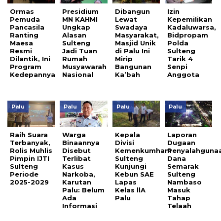
Ormas
Presidium
Dibangun
Izin
Pemuda
MN KAHMI
Lewat
Kepemilikan
Pancasila
Ungkap
Swadaya
Kadaluwarsa,
Ranting
Alasan
Masyarakat,
Bidpropam
Maesa
Sulteng
Masjid Unik
Polda
Resmi
Jadi Tuan
di Palu Ini
Sulteng
Dilantik, Ini
Rumah
Mirip
Tarik 4
Program
Musyawarah
Bangunan
Senpi
Kedepannya
Nasional
Ka’bah
Anggota
Palu
Palu
Palu
Palu
Raih Suara
Warga
Kepala
Laporan
Terbanyak,
Binaannya
Divisi
Dugaan
Rolis Muhlis
Disebut
Kemenkumham
Penyalahguna
Pimpin IJTI
Terlibat
Sulteng
Dana
Sulteng
Kasus
Kunjungi
Semarak
Periode
Narkoba,
Kebun SAE
Sulteng
2025-2029
Karutan
Lapas
Nambaso
Palu: Belum
Kelas llA
Masuk
Ada
Palu
Tahap
Informasi
Telaah