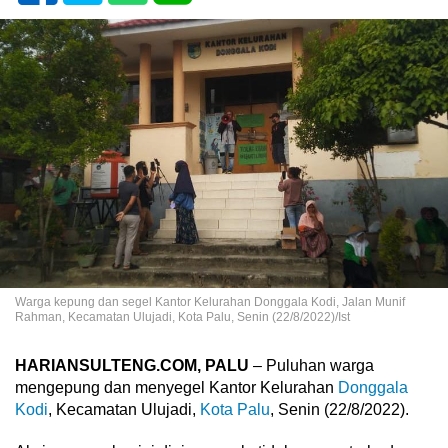
Warga kepung dan segel Kantor Kelurahan Donggala Kodi, Jalan Munif
Rahman, Kecamatan Ulujadi, Kota Palu, Senin (22/8/2022)/Ist
HARIANSULTENG.COM, PALU
– Puluhan warga
mengepung dan menyegel Kantor Kelurahan
Donggala
Kodi
, Kecamatan Ulujadi,
Kota Palu
, Senin (22/8/2022).