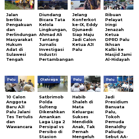
Jalan
Diundang
Jelang
Ribuan
berliku
Bicara Tata
Konferkot
Pelayat
Pengakuan
Kelola
ke-IX, Eddy
Iringi
dan
Lingkungan,
Djunaedi
Jenazah
Perlindungan
Ahmad Ali
Siap Maju
Ketua
Masyarakat
Tantang
Jadi Calon
DPRD Palu
Hukum
Jurnalis
Ketua AJI
Ikhsan
Adat di
Investigasi
Palu
Kalbi ke
Sulawesi
Industri
Masjid Jami
Tengah
Pertambangan
Al-Hidayah
Palu
Olahraga
Palu
Palu
10 Calon
Satbrimob
Habib
Jadi
Anggota
Polda
Shaleh di
Presidium
Baru AJI
Sulteng
Mata
Banuata
Palu Jalani
Dikerahkan
Keluarga:
Palu,
Tes Tertulis
Amankan
Sukses
Tokoh
dan
Laga Liga 2
Mendidik
Pemuda
Wawancara
Persipal vs
Anak, Tak
Renaldhy
Persibo di
Pernah
Paliudju
Stasion
Mengeluh
Sebut AA-