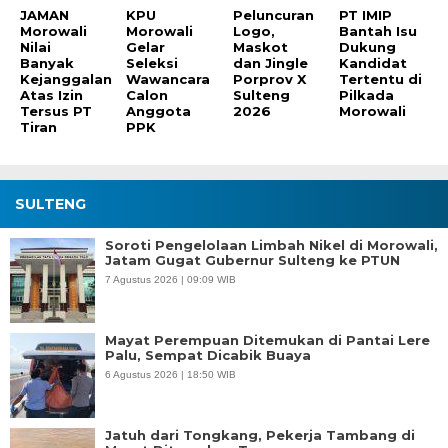
JAMAN
KPU
Peluncuran
PT IMIP
Morowali
Morowali
Logo,
Bantah Isu
Nilai
Gelar
Maskot
Dukung
Banyak
Seleksi
dan Jingle
Kandidat
Kejanggalan
Wawancara
Porprov X
Tertentu di
Atas Izin
Calon
Sulteng
Pilkada
Tersus PT
Anggota
2026
Morowali
Tiran
PPK
SULTENG
Soroti Pengelolaan Limbah Nikel di Morowali,
Jatam Gugat Gubernur Sulteng ke PTUN
7 Agustus 2026 | 09:09 WIB
Mayat Perempuan Ditemukan di Pantai Lere
Palu, Sempat Dicabik Buaya
6 Agustus 2026 | 18:50 WIB
Jatuh dari Tongkang, Pekerja Tambang di