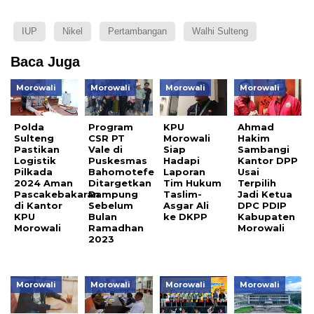
IUP
Nikel
Pertambangan
Walhi Sulteng
Baca Juga
Morowali
Morowali
Morowali
Morowali
Polda
Program
KPU
Ahmad
Sulteng
CSR PT
Morowali
Hakim
Pastikan
Vale di
Siap
Sambangi
Logistik
Puskesmas
Hadapi
Kantor DPP
Pilkada
Bahomotefe
Laporan
Usai
2024 Aman
Ditargetkan
Tim Hukum
Terpilih
Pascakebakaran
Rampung
Taslim-
Jadi Ketua
di Kantor
Sebelum
Asgar Ali
DPC PDIP
KPU
Bulan
ke DKPP
Kabupaten
Morowali
Ramadhan
Morowali
2023
Morowali
Morowali
Morowali
Morowali