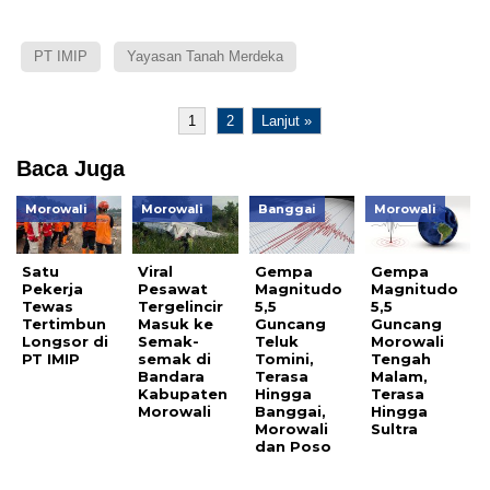
PT IMIP
Yayasan Tanah Merdeka
1
2
Lanjut »
Baca Juga
Morowali
Morowali
Banggai
Morowali
Satu
Viral
Gempa
Gempa
Pekerja
Pesawat
Magnitudo
Magnitudo
Tewas
Tergelincir
5,5
5,5
Tertimbun
Masuk ke
Guncang
Guncang
Longsor di
Semak-
Teluk
Morowali
PT IMIP
semak di
Tomini,
Tengah
Bandara
Terasa
Malam,
Kabupaten
Hingga
Terasa
Morowali
Banggai,
Hingga
Morowali
Sultra
dan Poso