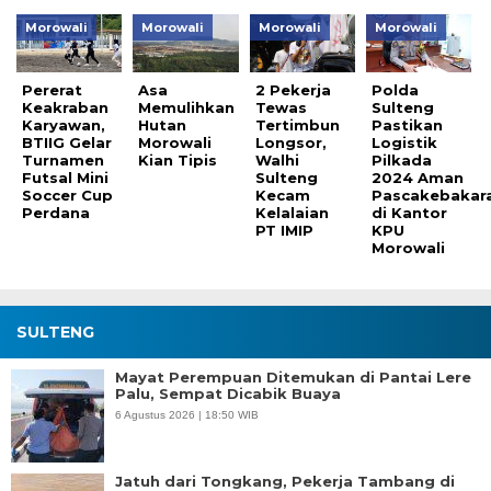
Morowali
Morowali
Morowali
Morowali
Pererat
Asa
2 Pekerja
Polda
Keakraban
Memulihkan
Tewas
Sulteng
Karyawan,
Hutan
Tertimbun
Pastikan
BTIIG Gelar
Morowali
Longsor,
Logistik
Turnamen
Kian Tipis
Walhi
Pilkada
Futsal Mini
Sulteng
2024 Aman
Soccer Cup
Kecam
Pascakebakar
Perdana
Kelalaian
di Kantor
PT IMIP
KPU
Morowali
SULTENG
Mayat Perempuan Ditemukan di Pantai Lere
Palu, Sempat Dicabik Buaya
6 Agustus 2026 | 18:50 WIB
Jatuh dari Tongkang, Pekerja Tambang di