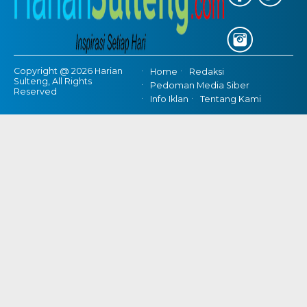
Copyright @ 2026 Harian
Home
Redaksi
Sulteng, All Rights
Pedoman Media Siber
Reserved
Info Iklan
Tentang Kami