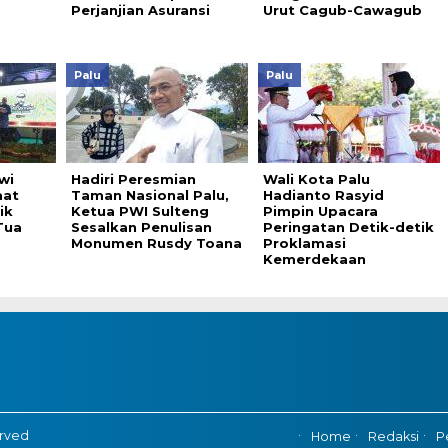
Perjanjian Asuransi
Urut Cagub-Cawagub
Palu
Palu
wi
Hadiri Peresmian
Wali Kota Palu
aat
Taman Nasional Palu,
Hadianto Rasyid
ik
Ketua PWI Sulteng
Pimpin Upacara
Tua
Sesalkan Penulisan
Peringatan Detik-detik
Monumen Rusdy Toana
Proklamasi
Kemerdekaan
erved
Home
Redaksi
P