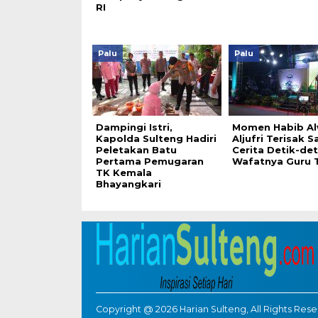
RI
Palu
Palu
Dampingi Istri,
Momen Habib Al
Kapolda Sulteng Hadiri
Aljufri Terisak S
Peletakan Batu
Cerita Detik-det
Pertama Pemugaran
Wafatnya Guru 
TK Kemala
Bhayangkari
Copyright @ 2026 Harian Sulteng, All Rights Res