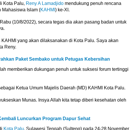
i Kota Palu,
Reny A Lamadjido
mendukung penuh rencana
 Mahasiswa Islam (
KAHMI
) ke-XI.
 Rabu (10/8/2022), secara tegas dia akan pasang badan untuk
a.
s KAHMI yang akan dilaksanakan di Kota Palu. Saya akan
ta Reny.
rahkan Paket Sembako untuk Petugas Kebersihan
lah memberikan dukungan penuh untuk suksesi forum tertinggi
i sebagai Ketua Umum Majelis Daerah (MD) KAHMI Kota Palu.
seskan Munas. Insya Allah kita tetap diberi kesehatan oleh
 Kembali Luncurkan Program Dapur Sehat
di
Kota Palu
, Sulawesi Tengah (Sulteng) pada 24-28 November