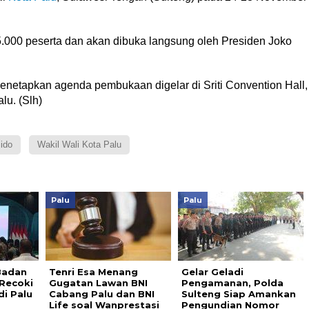
 5.000 peserta dan akan dibuka langsung oleh Presiden Joko
etapkan agenda pembukaan digelar di Sriti Convention Hall,
lu. (Slh)
ido
Wakil Wali Kota Palu
Palu
Palu
Badan
Tenri Esa Menang
Gelar Geladi
 Recoki
Gugatan Lawan BNI
Pengamanan, Polda
di Palu
Cabang Palu dan BNI
Sulteng Siap Amankan
Life soal Wanprestasi
Pengundian Nomor