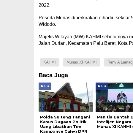
2022.
Peserta Munas diperkirakan dihadiri sekitar
Widodo.
Majelis Wilayah (MW) KAHMI sebelumnya men
Jalan Durian, Kecamatan Palu Barat, Kota Pa
KAHMI
Munas XI KAHMI
Reny A Lamadj
Baca Juga
Palu
Palu
Polda Sulteng Tangani
Panitia Bantah 
Kasus Dugaan Politik
Intelijen Negara
Uang Libatkan Tim
Munas XI KAHMI 
Kampanye Caleg DPR