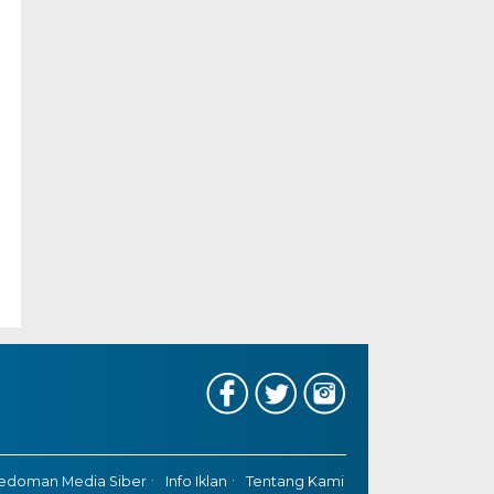
edoman Media Siber
Info Iklan
Tentang Kami