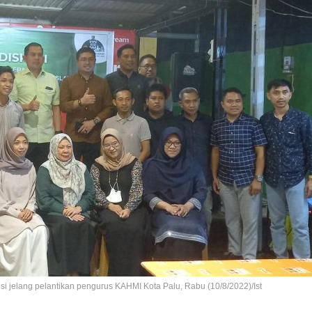
si jelang pelantikan pengurus KAHMI Kota Palu, Rabu (10/8/2022)/Ist