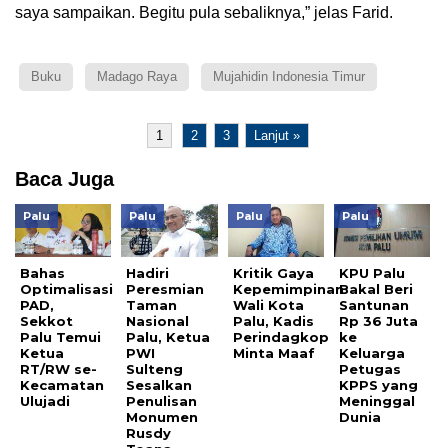
saya sampaikan. Begitu pula sebaliknya,” jelas Farid.
Buku
Madago Raya
Mujahidin Indonesia Timur
1
2
3
Lanjut »
Baca Juga
Palu
Palu
Palu
Palu
Bahas
Hadiri
Kritik Gaya
KPU Palu
Optimalisasi
Peresmian
Kepemimpinan
Bakal Beri
PAD,
Taman
Wali Kota
Santunan
Sekkot
Nasional
Palu, Kadis
Rp 36 Juta
Palu Temui
Palu, Ketua
Perindagkop
ke
Ketua
PWI
Minta Maaf
Keluarga
RT/RW se-
Sulteng
Petugas
Kecamatan
Sesalkan
KPPS yang
Ulujadi
Penulisan
Meninggal
Monumen
Dunia
Rusdy