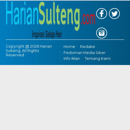
Copyright @ 2026 Harian
Home
Redaksi
Sulteng, All Rights
Pedoman Media Siber
Reserved
Info Iklan
Tentang Kami