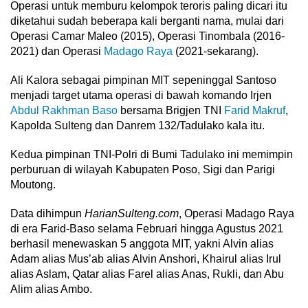
Operasi untuk memburu kelompok teroris paling dicari itu
diketahui sudah beberapa kali berganti nama, mulai dari
Operasi Camar Maleo (2015), Operasi Tinombala (2016-
2021) dan Operasi
Madago Raya
(2021-sekarang).
Ali Kalora sebagai pimpinan MIT sepeninggal Santoso
menjadi target utama operasi di bawah komando Irjen
Abdul Rakhman Baso
bersama Brigjen TNI
Farid Makruf
,
Kapolda Sulteng dan Danrem 132/Tadulako kala itu.
Kedua pimpinan TNI-Polri di Bumi Tadulako ini memimpin
perburuan di wilayah Kabupaten Poso, Sigi dan Parigi
Moutong.
Data dihimpun
HarianSulteng.com
, Operasi Madago Raya
di era Farid-Baso selama Februari hingga Agustus 2021
berhasil menewaskan 5 anggota MIT, yakni Alvin alias
Adam alias Mus’ab alias Alvin Anshori, Khairul alias Irul
alias Aslam, Qatar alias Farel alias Anas, Rukli, dan Abu
Alim alias Ambo.