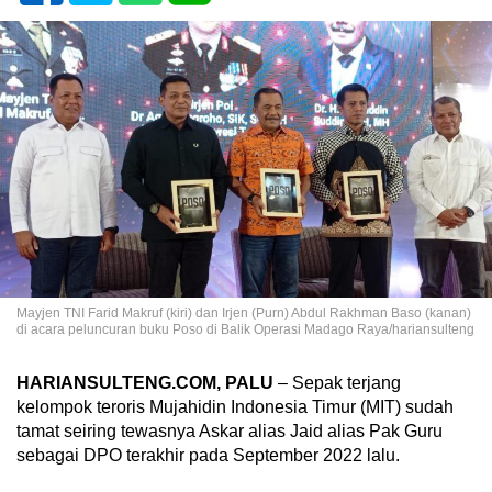
Mayjen TNI Farid Makruf (kiri) dan Irjen (Purn) Abdul Rakhman Baso (kanan)
di acara peluncuran buku Poso di Balik Operasi Madago Raya/hariansulteng
HARIANSULTENG.COM, PALU
– Sepak terjang
kelompok teroris Mujahidin Indonesia Timur (MIT) sudah
tamat seiring tewasnya Askar alias Jaid alias Pak Guru
sebagai DPO terakhir pada September 2022 lalu.