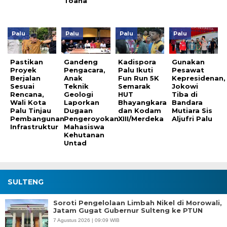
Toana
Palu
Palu
Palu
Palu
Pastikan
Gandeng
Kadispora
Gunakan
Proyek
Pengacara,
Palu Ikuti
Pesawat
Berjalan
Anak
Fun Run 5K
Kepresidenan,
Sesuai
Teknik
Semarak
Jokowi
Rencana,
Geologi
HUT
Tiba di
Wali Kota
Laporkan
Bhayangkara
Bandara
Palu Tinjau
Dugaan
dan Kodam
Mutiara Sis
Pembangunan
Pengeroyokan
XIII/Merdeka
Aljufri Palu
Infrastruktur
Mahasiswa
Kehutanan
Untad
SULTENG
Soroti Pengelolaan Limbah Nikel di Morowali,
Jatam Gugat Gubernur Sulteng ke PTUN
7 Agustus 2026 | 09:09 WIB