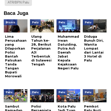
ATR/BPN Palu
Baca Juga
Bisnis
Palu
Palu
Palu
Lima
Ulang
Muhammad
Diduga
Perusahaan
Tahun ke-
Irwan
Bunuh Diri,
yang
28, Berikut
Datuiding,
Wanita
Dilaporkan
Perjalanan
Putra Asli
Lompat
Polisi
AJI
Daerah
dari Lantai
Bantah
Terbentuk
Jabat
3 Hotel di
Palsukan
di Sulawesi
Kepala
Palu
Tanda
Tengah
Kejaksaan
Tangan
Negeri Palu
Bupati
Morowali
Palu
Palu
Palu
Palu
Sambut
Polisi
Kota Palu
Pemkot
Ramadan,
Bersenjata
Jadi Tuan
Palu Ikuti