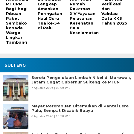
PT CPM
Lengkap
Rumah
Verifikasi
Bagi-bagi
Amankan
Rakernas
dan
Ribuan
Peringatan
XIV Yayasan
Validasi
Paket
Haul Guru
Pelayanan
Data KKS
Sembako
Tua ke-54
Kesehatan
Tahun 2025
kepada
di Palu
Bala
Warga
Keselamatan
Lingkar
Tambang
SULTENG
Soroti Pengelolaan Limbah Nikel di Morowali,
Jatam Gugat Gubernur Sulteng ke PTUN
7 Agustus 2026 | 09:09 WIB
Mayat Perempuan Ditemukan di Pantai Lere
Palu, Sempat Dicabik Buaya
6 Agustus 2026 | 18:50 WIB