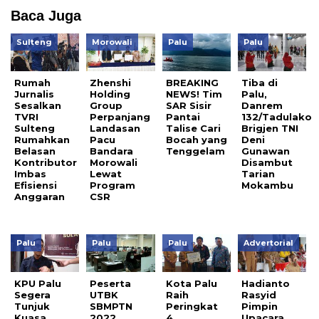
Baca Juga
Sulteng
Morowali
Palu
Palu
Rumah
Zhenshi
BREAKING
Tiba di
Jurnalis
Holding
NEWS! Tim
Palu,
Sesalkan
Group
SAR Sisir
Danrem
TVRI
Perpanjang
Pantai
132/Tadulako
Sulteng
Landasan
Talise Cari
Brigjen TNI
Rumahkan
Pacu
Bocah yang
Deni
Belasan
Bandara
Tenggelam
Gunawan
Kontributor
Morowali
Disambut
Imbas
Lewat
Tarian
Efisiensi
Program
Mokambu
Anggaran
CSR
Palu
Palu
Palu
Advertorial
KPU Palu
Peserta
Kota Palu
Hadianto
Segera
UTBK
Raih
Rasyid
Tunjuk
SBMPTN
Peringkat
Pimpin
Kuasa
2022
4
Upacara