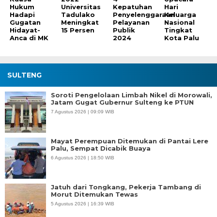
Hukum
Universitas
Kepatuhan
Hari
Hadapi
Tadulako
Penyelenggaraan
Keluarga
Gugatan
Meningkat
Pelayanan
Nasional
Hidayat-
15 Persen
Publik
Tingkat
Anca di MK
2024
Kota Palu
SULTENG
Soroti Pengelolaan Limbah Nikel di Morowali,
Jatam Gugat Gubernur Sulteng ke PTUN
7 Agustus 2026 | 09:09 WIB
Mayat Perempuan Ditemukan di Pantai Lere
Palu, Sempat Dicabik Buaya
6 Agustus 2026 | 18:50 WIB
Jatuh dari Tongkang, Pekerja Tambang di
Morut Ditemukan Tewas
5 Agustus 2026 | 16:39 WIB