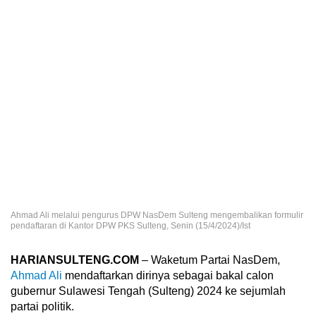
Ahmad Ali melalui pengurus DPW NasDem Sulteng mengembalikan formulir
pendaftaran di Kantor DPW PKS Sulteng, Senin (15/4/2024)/Ist
HARIANSULTENG.COM
– Waketum Partai NasDem,
Ahmad Ali
mendaftarkan dirinya sebagai bakal calon
gubernur Sulawesi Tengah (Sulteng) 2024 ke sejumlah
partai politik.