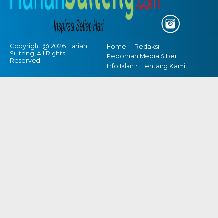
Copyright @ 2026 Harian
Home
Redaksi
Sulteng, All Rights
Pedoman Media Siber
Reserved
Info Iklan
Tentang Kami