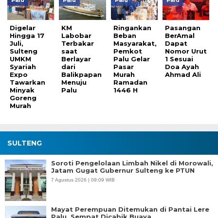
Digelar
KM
Ringankan
Pasangan
Hingga 17
Labobar
Beban
BerAmal
Juli,
Terbakar
Masyarakat,
Dapat
Sulteng
saat
Pemkot
Nomor Urut
UMKM
Berlayar
Palu Gelar
1 Sesuai
Syariah
dari
Pasar
Doa Ayah
Expo
Balikpapan
Murah
Ahmad Ali
Tawarkan
Menuju
Ramadan
Minyak
Palu
1446 H
Goreng
Murah
SULTENG
Soroti Pengelolaan Limbah Nikel di Morowali,
Jatam Gugat Gubernur Sulteng ke PTUN
7 Agustus 2026 | 09:09 WIB
Mayat Perempuan Ditemukan di Pantai Lere
Palu, Sempat Dicabik Buaya