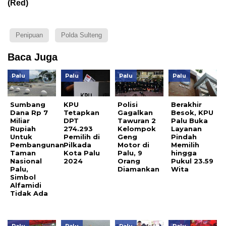
(Red)
Penipuan
Polda Sulteng
Baca Juga
Palu
Palu
Palu
Palu
Sumbang
KPU
Polisi
Berakhir
Dana Rp 7
Tetapkan
Gagalkan
Besok, KPU
Miliar
DPT
Tawuran 2
Palu Buka
Rupiah
274.293
Kelompok
Layanan
Untuk
Pemilih di
Geng
Pindah
Pembangunan
Pilkada
Motor di
Memilih
Taman
Kota Palu
Palu, 9
hingga
Nasional
2024
Orang
Pukul 23.59
Palu,
Diamankan
Wita
Simbol
Alfamidi
Tidak Ada
Palu
Palu
Palu
Palu