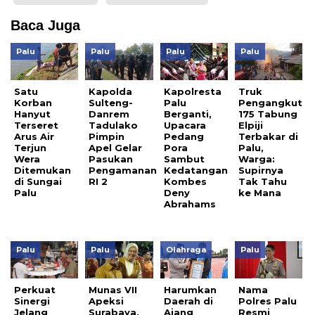
Baca Juga
Palu
Palu
Palu
Palu
Satu
Kapolda
Kapolresta
Truk
Korban
Sulteng-
Palu
Pengangkut
Hanyut
Danrem
Berganti,
175 Tabung
Terseret
Tadulako
Upacara
Elpiji
Arus Air
Pimpin
Pedang
Terbakar di
Terjun
Apel Gelar
Pora
Palu,
Wera
Pasukan
Sambut
Warga:
Ditemukan
Pengamanan
Kedatangan
Supirnya
di Sungai
RI 2
Kombes
Tak Tahu
Palu
Deny
ke Mana
Abrahams
Palu
Palu
Olahraga
Palu
Perkuat
Munas VII
Harumkan
Nama
Sinergi
Apeksi
Daerah di
Polres Palu
Jelang
Surabaya,
Ajang
Resmi