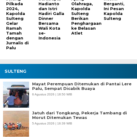
Pilkada
Hadianto
Olahraga,
Berganti,
2024,
dan Istri
Kapolda
Ini Pesan
Kapolda
Hadiri Galla
Sulteng
Kapolda
Sulteng
Dinner
Berikan
Sulteng
Gelar
Bersama
Penghargaan
Ramah
Wali Kota
ke Belasan
Tamah
se-
Atlet
dengan
Indonesia
Jurnalis di
Palu
SULTENG
Mayat Perempuan Ditemukan di Pantai Lere
Palu, Sempat Dicabik Buaya
6 Agustus 2026 | 18:50 WIB
Jatuh dari Tongkang, Pekerja Tambang di
Morut Ditemukan Tewas
5 Agustus 2026 | 16:39 WIB