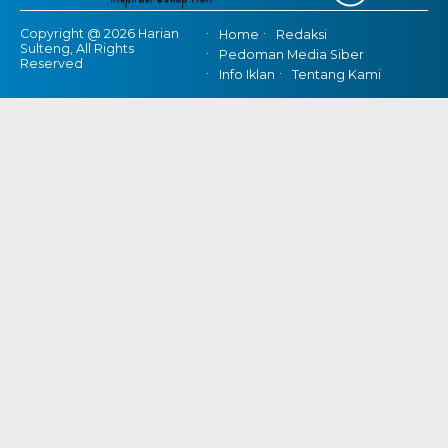
Copyright @ 2026 Harian
Home
Redaksi
Sulteng, All Rights
Pedoman Media Siber
Reserved
Info Iklan
Tentang Kami