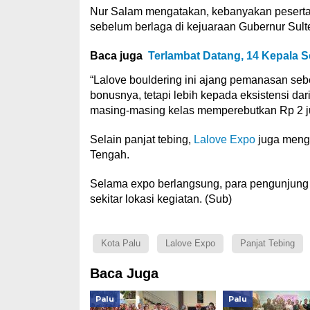
Nur Salam mengatakan, kebanyakan peserta
sebelum berlaga di kejuaraan Gubernur Sult
Baca juga
Terlambat Datang, 14 Kepala Se
“Lalove bouldering ini ajang pemanasan sebe
bonusnya, tetapi lebih kepada eksistensi dari
masing-masing kelas memperebutkan Rp 2 jut
Selain panjat tebing,
Lalove Expo
juga menga
Tengah.
Selama expo berlangsung, para pengunjung
sekitar lokasi kegiatan. (Sub)
Kota Palu
Lalove Expo
Panjat Tebing
Baca Juga
Palu
Palu