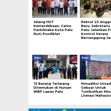
Jelang HUT
Rekrut 23 Angg
Kemerdekaan, Calon
Baru, Sekretaris
Paskibraka Kota Palu
Palu: Jalankan F
Ikuti Pusdiklat
Kontrol Secara
Bertanggung J
Palu
Palu
13 Barang Terlarang
Himadiksi Untad
Ditemukan di Hunian
Gebyar Untuk
WBP Lapas Palu
Tumbuhkan Min
Literasi Mahas