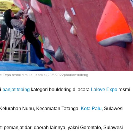
ve Expo resmi dimulai, Kamis (23/6/2022)/hariansulteng
i
panjat tebing
kategori bouldering di acara
Lalove Expo
resmi
e, Kelurahan Nunu, Kecamatan Tatanga,
Kota Palu
, Sulawesi
ti pemanjat dari daerah lainnya, yakni Gorontalo, Sulawesi