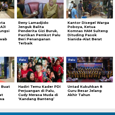
ota
Reny Lamadjido
Kantor Disegel Warga
 AJI
Jenguk Balita
Poboya, Ketua
ungsi
Penderita Gizi Buruk,
Komnas HAM Sulteng
Pastikan Pemkot Palu
Dituding Pasok
awab
Beri Penanganan
Sianida-Alat Berat
Terbaik
Palu
Palu
 Buat
Hadiri Temu Kader PDI
Untad Kukuhkan 8
Perjuangan di Palu,
Guru Besar Jelang
at
Cudy Merasa Muda di
Akhir Tahun
iswa
‘Kandang Banteng’