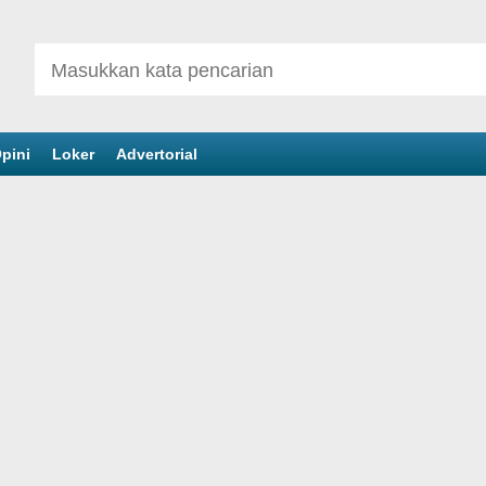
pini
Loker
Advertorial