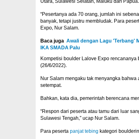
Utara, Sulawesi Selatan, Maluku dan Papua.
“Pesertanya ada 70 orang, jumlah ini sebenar
banyak, tetapi justru membludak. Para pesert
Expo, Nur Salam.
Baca juga
Awali dengan Lagu 'Terbang' M
IKA SMADA Palu
Kompetisi boulder Lalove Expo rencananya b
(26/6/2022).
Nur Salam mengaku tak menyangka bahwa ac
setempat.
Bahkan, kata dia, pemerintah berencana men
“Respon dari peserta atau tamu dari luar san
Sulawesi Tengah,” ucap Nur Salam.
Para peserta
panjat tebing
kategori boulderin