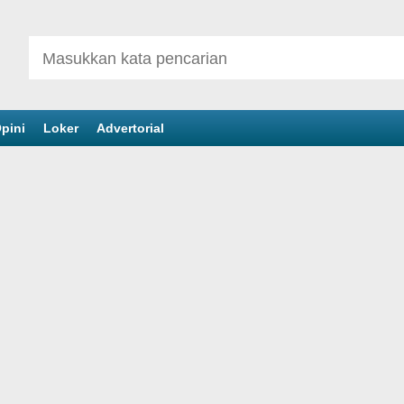
pini
Loker
Advertorial