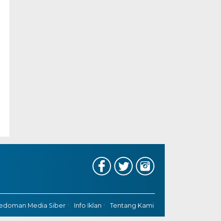
edoman Media Siber
Info Iklan
Tentang Kami