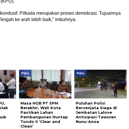
 (KPU).
 kondusif. Pilkada merupakan proses demokrasi. Tujuannya
ngah ke arah lebih baik,” imbuhnya.
Palu
Palu
PU,
Masa HGB PT SPM
Puluhan Polisi
olak
Berakhir, Wali Kota
Bersenjata Siaga di
Pastikan Lahan
Jembatan Lalove
gub
Pembangunan Huntap
Antisipasi Tawuran
Tondo II ‘Clear and
Nunu-Anoa
Clean’