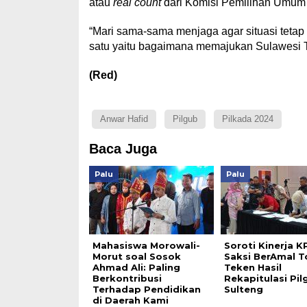
atau
real count
dari Komisi Pemilihan Umum
“Mari sama-sama menjaga agar situasi tetap
satu yaitu bagaimana memajukan Sulawesi Te
(Red)
Anwar Hafid
Pilgub
Pilkada 2024
Baca Juga
Palu
Palu
Mahasiswa Morowali-
Soroti Kinerja K
Morut soal Sosok
Saksi BerAmal T
Ahmad Ali: Paling
Teken Hasil
Berkontribusi
Rekapitulasi Pil
Terhadap Pendidikan
Sulteng
di Daerah Kami