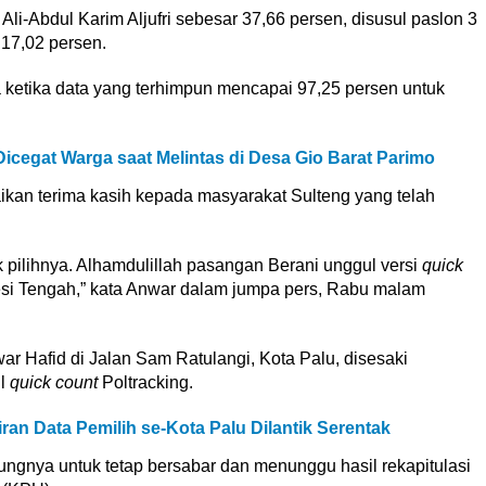
i-Abdul Karim Aljufri sebesar 37,66 persen, disusul paslon 3
17,02 persen.
 ketika data yang terhimpun mencapai 97,25 persen untuk
Dicegat Warga saat Melintas di Desa Gio Barat Parimo
kan terima kasih kepada masyarakat Sulteng yang telah
 pilihnya. Alhamdulillah pasangan Berani unggul versi
quick
esi Tengah,” kata Anwar dalam jumpa pers, Rabu malam
ar Hafid di Jalan Sam Ratulangi, Kota Palu, disesaki
il
quick count
Poltracking.
an Data Pemilih se-Kota Palu Dilantik Serentak
nya untuk tetap bersabar dan menunggu hasil rekapitulasi