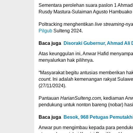
Sementara perolehan suara paslon 1 Ahmad Al
Rusdy Mastura-Sulaiman Agusto Hambuako 
Poltracking menghentikan
live streaming
-nya
Pilgub
Sulteng 2024.
Baca juga
Disoraki Gubernur, Ahmad Ali 
Atas keunggulan ini, Anwar Hafid menyampai
menyalurkan hak pilihnya.
“Masyarakat begitu antusias memberikan hak
count
. Ini adalah kemenangan rakyat Sulaw
(27/11/2024).
Pantauan
HarianSulteng.com
, kediaman Anw
pendukung untuk nonton bareng (nobar) has
Baca juga
Besok, 968 Petugas Pemutakhir
Anwar pun mengimbau kepada para pendukung