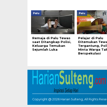
Palu
Palu
Remaja di Palu Tewas
Pelajar di Palu
saat Ditangkap Polisi,
Ditemukan Tew
Keluarga Temukan
Tergantung, Poli
Sejumlah Luka
Minta Warga Ta
Berspekulasi
Copyright @ 2026 Harian Sulteng, All Rights Res