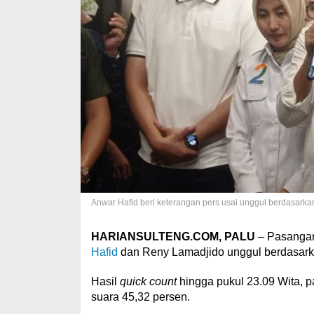
Anwar Hafid beri keterangan pers usai unggul berdasarkan
HARIANSULTENG.COM, PALU
– Pasangan 
Hafid
dan Reny Lamadjido unggul berdasarka
Hasil
quick count
hingga pukul 23.09 Wita, 
suara 45,32 persen.