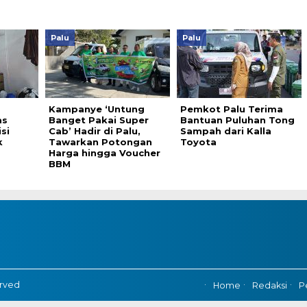
Palu
Palu
Kampanye ‘Untung
Pemkot Palu Terima
as
Banget Pakai Super
Bantuan Puluhan Tong
si
Cab’ Hadir di Palu,
Sampah dari Kalla
k
Tawarkan Potongan
Toyota
Harga hingga Voucher
BBM
erved
Home
Redaksi
P