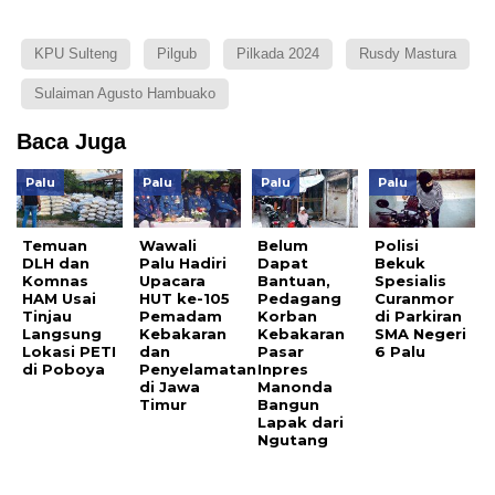
KPU Sulteng
Pilgub
Pilkada 2024
Rusdy Mastura
Sulaiman Agusto Hambuako
Baca Juga
Palu
Palu
Palu
Palu
Temuan
Wawali
Belum
Polisi
DLH dan
Palu Hadiri
Dapat
Bekuk
Komnas
Upacara
Bantuan,
Spesialis
HAM Usai
HUT ke-105
Pedagang
Curanmor
Tinjau
Pemadam
Korban
di Parkiran
Langsung
Kebakaran
Kebakaran
SMA Negeri
Lokasi PETI
dan
Pasar
6 Palu
di Poboya
Penyelamatan
Inpres
di Jawa
Manonda
Timur
Bangun
Lapak dari
Ngutang