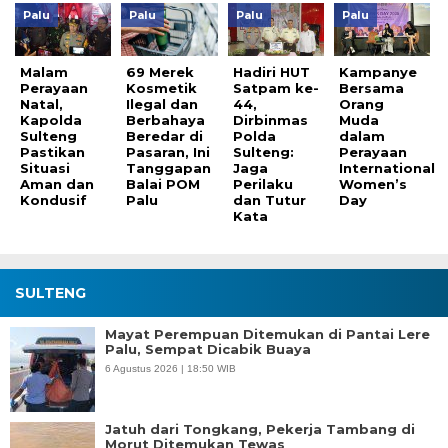
Palu
Palu
Palu
Palu
Malam
69 Merek
Hadiri HUT
Kampanye
Perayaan
Kosmetik
Satpam ke-
Bersama
Natal,
Ilegal dan
44,
Orang
Kapolda
Berbahaya
Dirbinmas
Muda
Sulteng
Beredar di
Polda
dalam
Pastikan
Pasaran, Ini
Sulteng:
Perayaan
Situasi
Tanggapan
Jaga
International
Aman dan
Balai POM
Perilaku
Women’s
Kondusif
Palu
dan Tutur
Day
Kata
SULTENG
Mayat Perempuan Ditemukan di Pantai Lere
Palu, Sempat Dicabik Buaya
6 Agustus 2026 | 18:50 WIB
Jatuh dari Tongkang, Pekerja Tambang di
Morut Ditemukan Tewas