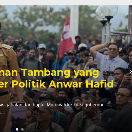
inan Tambang yang
er Politik Anwar Hafid
abatan dari bupati Morowali ke kursi gubernur
ak…