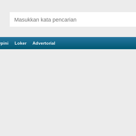
pini
Loker
Advertorial