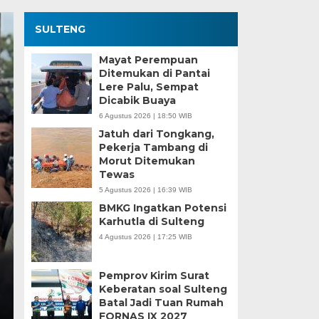
SULTENG
Mayat Perempuan
Ditemukan di Pantai
Lere Palu, Sempat
Dicabik Buaya
6 Agustus 2026 | 18:50 WIB
Jatuh dari Tongkang,
Pekerja Tambang di
Morut Ditemukan
Kesaksian Buruh dan
Tewas
5 Agustus 2026 | 16:39 WIB
Industri Nikel di Mor
BMKG Ingatkan Potensi
Karhutla di Sulteng
Minggu, 5 Jan 2025 - 18:59 WIB
4 Agustus 2026 | 17:25 WIB
HARIANSULTENG.COM, MOROWALI – Industri nikel men
punggung ekspor nasional. Mantra hilirisasi terus…
Pemprov Kirim Surat
Keberatan soal Sulteng
Batal Jadi Tuan Rumah
FORNAS IX 2027