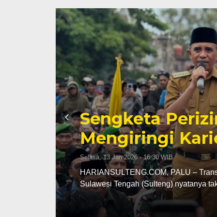
Sengketa Periz
Mengiringi Kari
Selasa, 13 Jan 2026 - 16:30 WIB
ng
HARIANSULTENG.COM, PALU – Transisi j
Sulawesi Tengah (Sulteng) nyatanya t