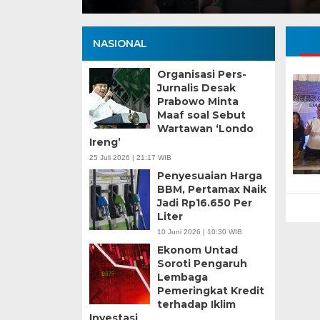
NASIONAL
Organisasi Pers-
Jurnalis Desak
Prabowo Minta
Maaf soal Sebut
Wartawan ‘Londo
Ireng’
25 Juli 2026 | 21:17 WIB
Penyesuaian Harga
BBM, Pertamax Naik
Jadi Rp16.650 Per
Liter
10 Juni 2026 | 10:30 WIB
Ekonom Untad
Soroti Pengaruh
Lembaga
Pemeringkat Kredit
terhadap Iklim
Investasi