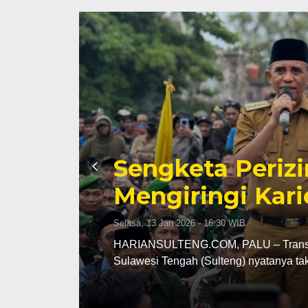
Sengketa Periz
Mengiringi Kari
Selasa, 13 Jan 2026 - 16:30 WIB
ng
HARIANSULTENG.COM, PALU – Transisi j
Sulawesi Tengah (Sulteng) nyatanya t