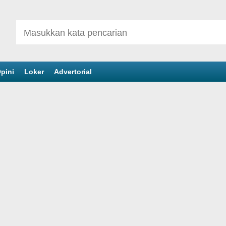
pini
Loker
Advertorial