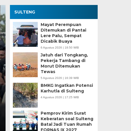
SULTENG
Mayat Perempuan
Ditemukan di Pantai
Lere Palu, Sempat
Dicabik Buaya
6 Agustus 2026 | 18:50 WIB
Jatuh dari Tongkang,
Pekerja Tambang di
Morut Ditemukan
Kesaksian Buruh dan
Tewas
5 Agustus 2026 | 16:39 WIB
Industri Nikel di Mor
BMKG Ingatkan Potensi
Karhutla di Sulteng
Minggu, 5 Jan 2025 - 18:59 WIB
4 Agustus 2026 | 17:25 WIB
HARIANSULTENG.COM, MOROWALI – Industri nikel men
punggung ekspor nasional. Mantra hilirisasi terus…
Pemprov Kirim Surat
Keberatan soal Sulteng
Batal Jadi Tuan Rumah
FORNAS IX 2027