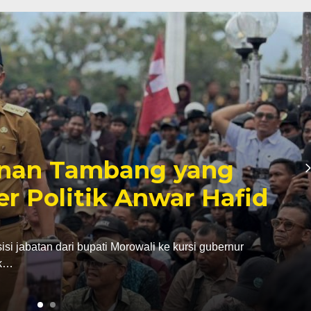
inan Tambang yang
er Politik Anwar Hafid
abatan dari bupati Morowali ke kursi gubernur
ak…