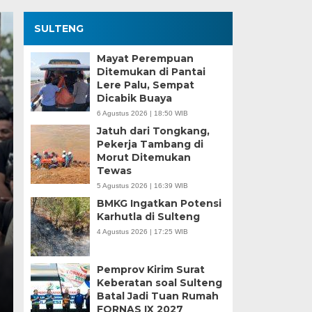
SULTENG
Mayat Perempuan
Ditemukan di Pantai
Lere Palu, Sempat
Dicabik Buaya
6 Agustus 2026 | 18:50 WIB
Jatuh dari Tongkang,
Pekerja Tambang di
Morut Ditemukan
Kesaksian Buruh dan
Tewas
5 Agustus 2026 | 16:39 WIB
Industri Nikel di Mor
BMKG Ingatkan Potensi
Karhutla di Sulteng
Minggu, 5 Jan 2025 - 18:59 WIB
4 Agustus 2026 | 17:25 WIB
HARIANSULTENG.COM, MOROWALI – Industri nikel men
punggung ekspor nasional. Mantra hilirisasi terus…
Pemprov Kirim Surat
Keberatan soal Sulteng
Batal Jadi Tuan Rumah
FORNAS IX 2027