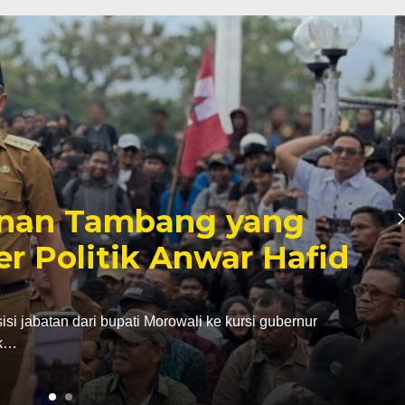
inan Tambang yang
er Politik Anwar Hafid
abatan dari bupati Morowali ke kursi gubernur
ak…