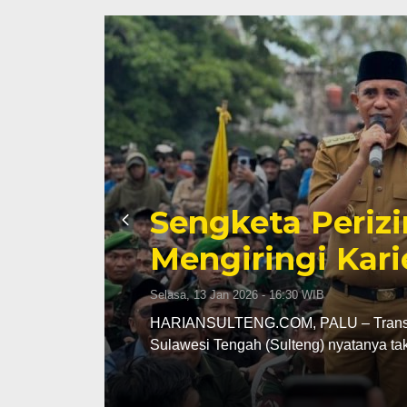
Sengketa Periz
Mengiringi Kari
Selasa, 13 Jan 2026 - 16:30 WIB
ng
HARIANSULTENG.COM, PALU – Transisi j
Sulawesi Tengah (Sulteng) nyatanya t