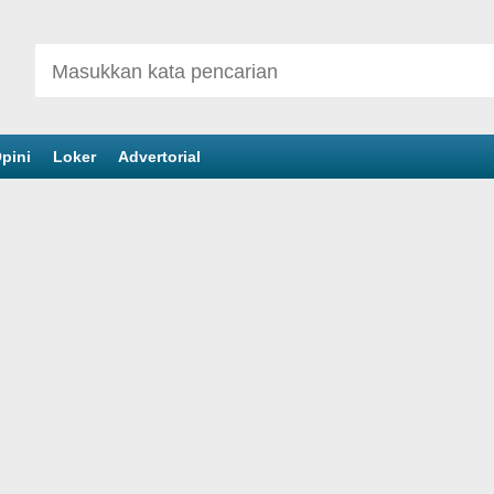
pini
Loker
Advertorial