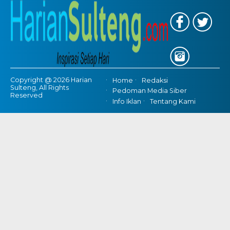
Copyright @ 2026 Harian
Home
Redaksi
Sulteng, All Rights
Pedoman Media Siber
Reserved
Info Iklan
Tentang Kami