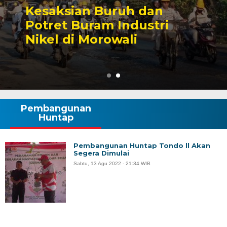
dan
Sengketa Perizina
stri
Tambang yang Men
Karier Politik Anw
Pembangunan
Huntap
Pembangunan Huntap Tondo ll Akan
Segera Dimulai
Sabtu, 13 Agu 2022 - 21:34 WIB