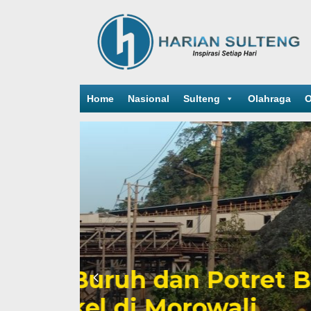
Home
Nasional
Sulteng
Olahraga
O
Sengketa Periz
Mengiringi Kari