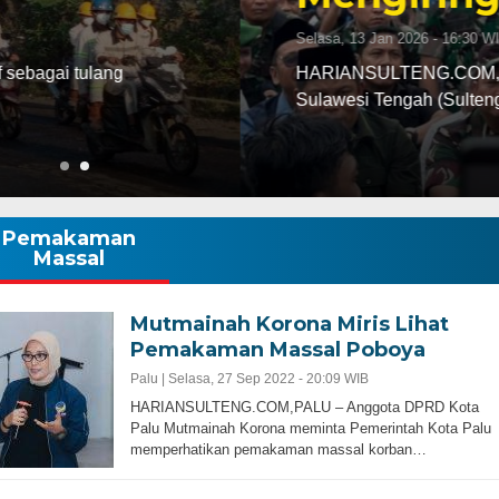
abatan dari bupati Morowali ke kursi gubernur
ak…
Pemakaman
Massal
Mutmainah Korona Miris Lihat
Pemakaman Massal Poboya
Palu |
Selasa, 27 Sep 2022 - 20:09 WIB
HARIANSULTENG.COM,PALU – Anggota DPRD Kota
Palu Mutmainah Korona meminta Pemerintah Kota Palu
memperhatikan pemakaman massal korban…