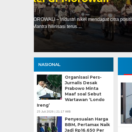
Selasa, 13 Jan 2026 - 16:30 WIB
ng
HARIANSULTENG.COM, PALU – Transisi j
Sulawesi Tengah (Sulteng) nyatanya t
NASIONAL
Organisasi Pers-
Jurnalis Desak
Prabowo Minta
Maaf soal Sebut
Wartawan ‘Londo
Ireng’
25 Juli 2026 | 21:17 WIB
Penyesuaian Harga
BBM, Pertamax Naik
Jadi Rp16.650 Per