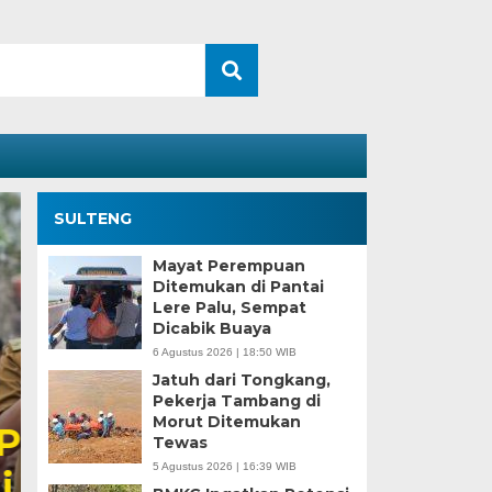
SULTENG
Mayat Perempuan
Ditemukan di Pantai
Lere Palu, Sempat
Dicabik Buaya
6 Agustus 2026 | 18:50 WIB
Jatuh dari Tongkang,
Pekerja Tambang di
Morut Ditemukan
Kesaksian Buruh dan
Tewas
5 Agustus 2026 | 16:39 WIB
Industri Nikel di Mor