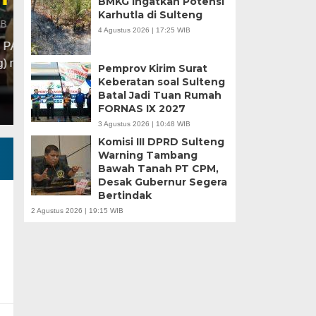
BMKG Ingatkan Potensi
Karhutla di Sulteng
Minggu, 5 Jan 2025 - 18:59 WIB
4 Agustus 2026 | 17:25 WIB
HARIANSULTENG.COM, MOROWALI – Industri nikel men
punggung ekspor nasional. Mantra hilirisasi terus…
Pemprov Kirim Surat
Keberatan soal Sulteng
Batal Jadi Tuan Rumah
FORNAS IX 2027
3 Agustus 2026 | 10:48 WIB
Komisi III DPRD Sulteng
Warning Tambang
Bawah Tanah PT CPM,
Desak Gubernur Segera
Bertindak
2 Agustus 2026 | 19:15 WIB