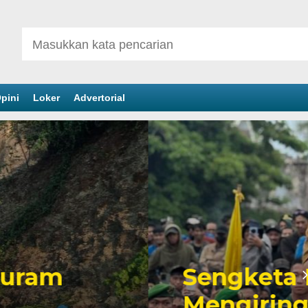
pini
Loker
Advertorial
inan Tambang yang
er Politik Anwar Hafid