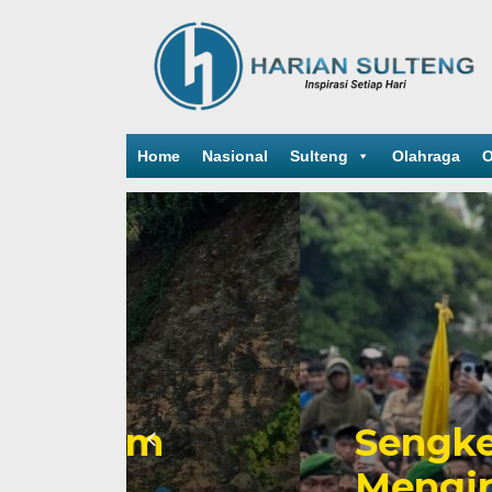
Home
Nasional
Sulteng
Olahraga
O
Sengketa Periz
Mengiringi Kari