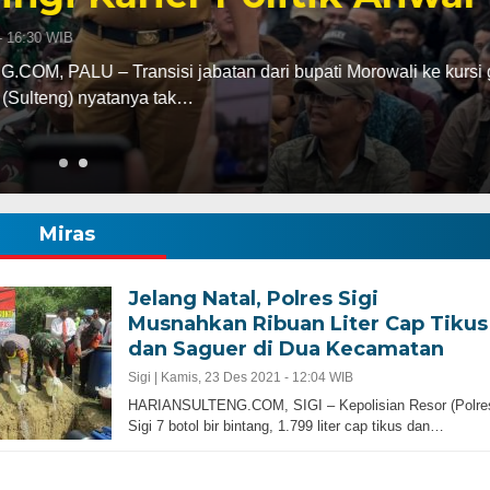
abatan dari bupati Morowali ke kursi gubernur
ak…
Miras
Jelang Natal, Polres Sigi
Musnahkan Ribuan Liter Cap Tikus
dan Saguer di Dua Kecamatan
Sigi |
Kamis, 23 Des 2021 - 12:04 WIB
HARIANSULTENG.COM, SIGI – Kepolisian Resor (Polre
Sigi 7 botol bir bintang, 1.799 liter cap tikus dan…