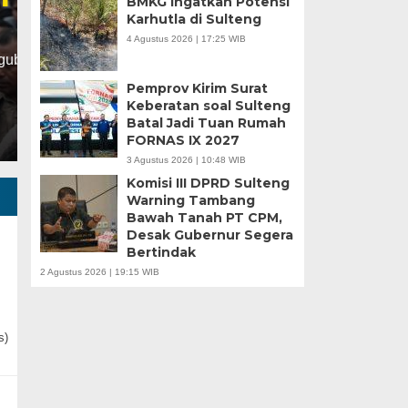
BMKG Ingatkan Potensi
Karhutla di Sulteng
Minggu, 5 Jan 2025 - 18:59 WIB
4 Agustus 2026 | 17:25 WIB
HARIANSULTENG.COM, MOROWALI – Industri nikel men
punggung ekspor nasional. Mantra hilirisasi terus…
Pemprov Kirim Surat
Keberatan soal Sulteng
Batal Jadi Tuan Rumah
FORNAS IX 2027
3 Agustus 2026 | 10:48 WIB
Komisi III DPRD Sulteng
Warning Tambang
Bawah Tanah PT CPM,
Desak Gubernur Segera
Bertindak
2 Agustus 2026 | 19:15 WIB
s)