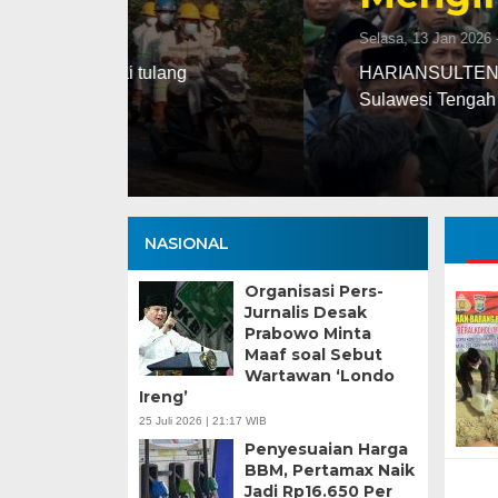
Selasa, 13 Jan 2026 - 16:30 WIB
ng
HARIANSULTENG.COM, PALU – Transisi j
Sulawesi Tengah (Sulteng) nyatanya t
NASIONAL
Organisasi Pers-
Jurnalis Desak
Prabowo Minta
Maaf soal Sebut
Wartawan ‘Londo
Ireng’
25 Juli 2026 | 21:17 WIB
Penyesuaian Harga
BBM, Pertamax Naik
Jadi Rp16.650 Per