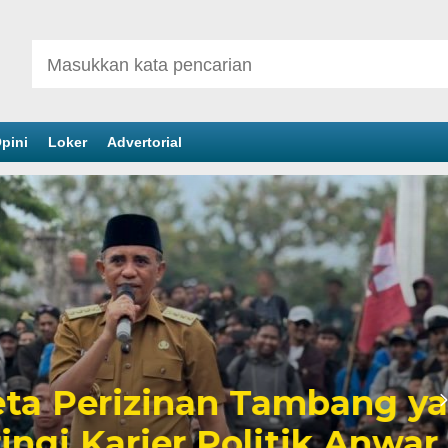
pini
Loker
Advertorial
inan Tambang yang
er Politik Anwar Hafid