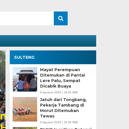
SULTENG
Mayat Perempuan
Ditemukan di Pantai
Lere Palu, Sempat
Dicabik Buaya
6 Agustus 2026 | 18:50 WIB
Jatuh dari Tongkang,
Pekerja Tambang di
Morut Ditemukan
Kesaksian Buruh dan
Tewas
5 Agustus 2026 | 16:39 WIB
Industri Nikel di Mor