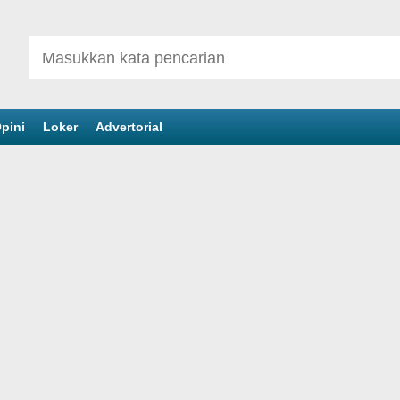
pini
Loker
Advertorial