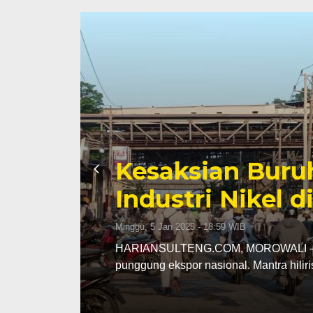
an Potret Buram
rowali
 mendapat citra positif sebagai tulang
s…