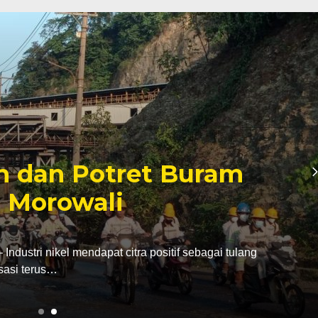
Sengketa Perizinan Tam
Mengiringi Karier Politi
Selasa, 13 Jan 2026 - 16:30 WIB
HARIANSULTENG.COM, PALU – Transisi jabatan dari bupati Mo
Sulawesi Tengah (Sulteng) nyatanya tak…