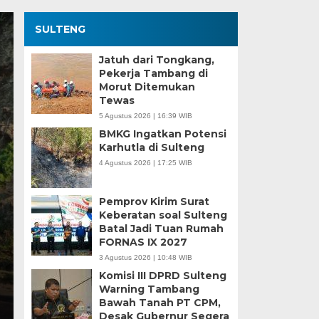
SULTENG
Jatuh dari Tongkang,
Pekerja Tambang di
Morut Ditemukan
Tewas
5 Agustus 2026 | 16:39 WIB
BMKG Ingatkan Potensi
Karhutla di Sulteng
4 Agustus 2026 | 17:25 WIB
bang yang
k Anwar Hafid
Pemprov Kirim Surat
Keberatan soal Sulteng
Batal Jadi Tuan Rumah
FORNAS IX 2027
rowali ke kursi gubernur
3 Agustus 2026 | 10:48 WIB
Komisi III DPRD Sulteng
Warning Tambang
Bawah Tanah PT CPM,
Desak Gubernur Segera