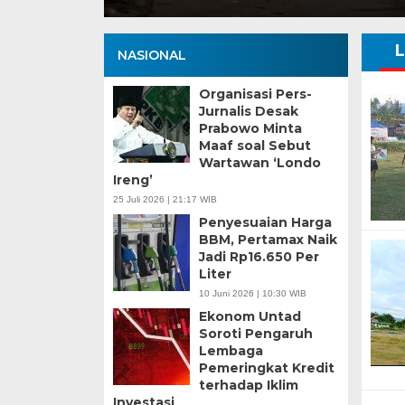
NASIONAL
Organisasi Pers-
Jurnalis Desak
Prabowo Minta
Maaf soal Sebut
Wartawan ‘Londo
Ireng’
25 Juli 2026 | 21:17 WIB
Penyesuaian Harga
BBM, Pertamax Naik
Jadi Rp16.650 Per
Liter
10 Juni 2026 | 10:30 WIB
Ekonom Untad
Soroti Pengaruh
Lembaga
Pemeringkat Kredit
terhadap Iklim
Investasi