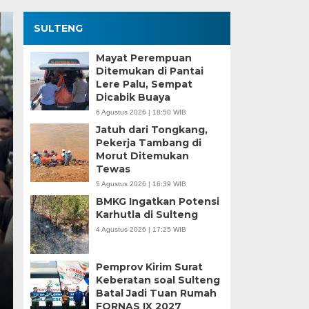
SULTENG
Mayat Perempuan
Ditemukan di Pantai
Lere Palu, Sempat
Dicabik Buaya
6 Agustus 2026 | 18:50 WIB
Jatuh dari Tongkang,
Pekerja Tambang di
Morut Ditemukan
Kesaksian Buruh dan
Tewas
5 Agustus 2026 | 16:39 WIB
Industri Nikel di Mor
BMKG Ingatkan Potensi
Karhutla di Sulteng
Minggu, 5 Jan 2025 - 18:59 WIB
4 Agustus 2026 | 17:25 WIB
HARIANSULTENG.COM, MOROWALI – Industri nikel men
punggung ekspor nasional. Mantra hilirisasi terus…
Pemprov Kirim Surat
Keberatan soal Sulteng
Batal Jadi Tuan Rumah
FORNAS IX 2027