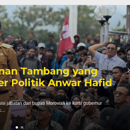
inan Tambang yang
er Politik Anwar Hafid
abatan dari bupati Morowali ke kursi gubernur
ak…