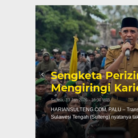
Sengketa Periz
Mengiringi Kari
Selasa, 13 Jan 2026 - 16:30 WIB
ng
HARIANSULTENG.COM, PALU – Transisi j
Sulawesi Tengah (Sulteng) nyatanya t