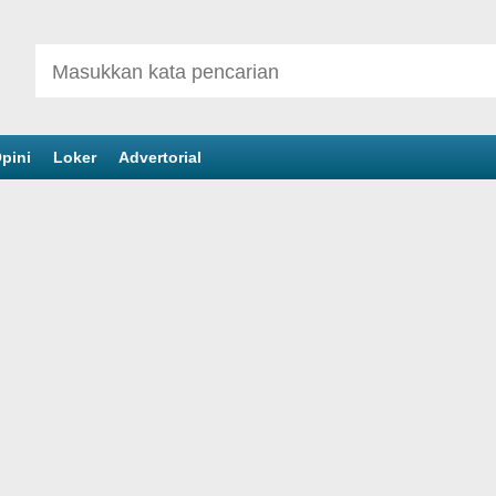
pini
Loker
Advertorial