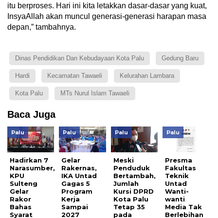
itu berproses. Hari ini kita letakkan dasar-dasar yang kuat,
InsyaAllah akan muncul generasi-generasi harapan masa
depan,” tambahnya.
Dinas Pendidikan Dan Kebudayaan Kota Palu
Gedung Baru
Hardi
Kecamatan Tawaeli
Kelurahan Lambara
Kota Palu
MTs Nurul Islam Tawaeli
Baca Juga
Palu
Palu
Palu
Palu
Hadirkan 7
Gelar
Meski
Presma
Narasumber,
Rakernas,
Penduduk
Fakultas
KPU
IKA Untad
Bertambah,
Teknik
Sulteng
Gagas 5
Jumlah
Untad
Gelar
Program
Kursi DPRD
Wanti-
Rakor
Kerja
Kota Palu
wanti
Bahas
Sampai
Tetap 35
Media Tak
Syarat
2027
pada
Berlebihan