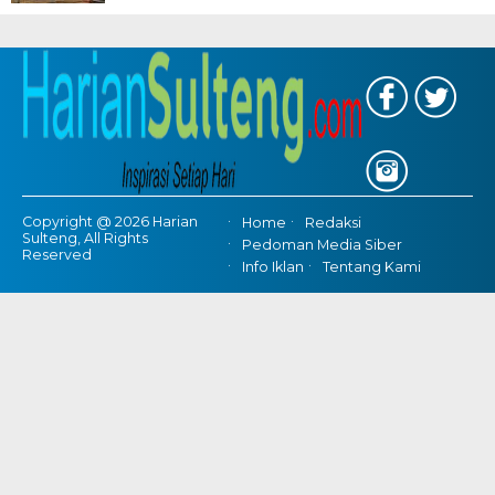
Copyright @ 2026 Harian
Home
Redaksi
Sulteng, All Rights
Pedoman Media Siber
Reserved
Info Iklan
Tentang Kami