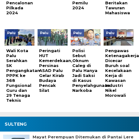
Pencalonan
Pemilu
Beritakan
Pilkada
2024
Tawuran
2024
Mahasiswa
Palu
Palu
Palu
Palu
Wali Kota
Peringati
Polisi
Pengawas
Palu
HUT
Sebut
Ketenagakerj
Serahkan
Kemerdekaan,
Oknum
Dicecar
SK
Persinas
Caleg di
Buruh soal
Pengangkatan
ASAD Palu
Palu Hanya
Kecelakaan
PPPK ke
Gelar Kirab
Jadi Saksi
Kerja di
368
Budaya
di Kasus
Kawasan
Fungsional
Pencak
Penyelahgunaan
Industri
Guru dan
Silat
Narkoba
Nikel
29 Tenaga
Morowali
Teknis
SULTENG
Mayat Perempuan Ditemukan di Pantai Lere