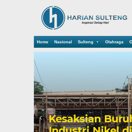
Home
Nasional
Sulteng
Olahraga
O
Sengketa Periz
Mengiringi Kari