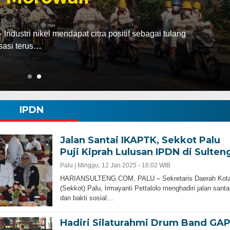
abatan dari bupati Morowali ke kursi gubernur
ak…
IPDN
Jalan Santai IKAPTK, Sekkot Palu
Puji Kiprah Lulusan IPDN di Sulten
Palu |
Minggu, 12 Jan 2025 - 16:02 WIB
HARIANSULTENG.COM, PALU – Sekretaris Daerah Kot
(Sekkot) Palu, Irmayanti Pettalolo menghadiri jalan santa
dan bakti sosial…
Hadiri Silaturahmi Drum Band GAP