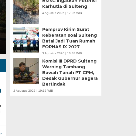
BMKG Ingatkan Potensi
Karhutla di Sulteng
4 Agustus 2026 | 17:25 WIB
Pemprov Kirim Surat
Keberatan soal Sulteng
Batal Jadi Tuan Rumah
FORNAS IX 2027
3 Agustus 2026 | 10:48 WIB
Komisi III DPRD Sulteng
Warning Tambang
Bawah Tanah PT CPM,
Desak Gubernur Segera
Bertindak
g
2 Agustus 2026 | 19:15 WIB
a
i
,