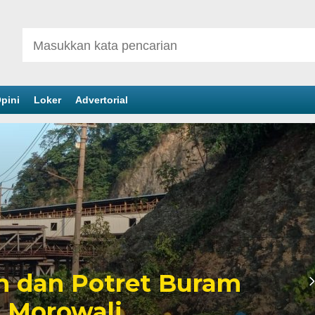
pini
Loker
Advertorial
inan Tambang yang
er Politik Anwar Hafid