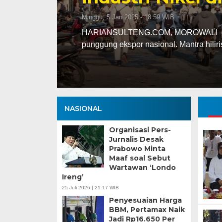
Selasa, 13 Jan 2026 - 16:30 WIB
ng
HARIANSULTENG.COM, PALU – Transisi j
Sulawesi Tengah (Sulteng) nyatanya t
NASIONAL
Organisasi Pers-
Jurnalis Desak
Prabowo Minta
Maaf soal Sebut
Wartawan ‘Londo
Ireng’
25 Juli 2026 | 21:17 WIB
Penyesuaian Harga
BBM, Pertamax Naik
Jadi Rp16.650 Per