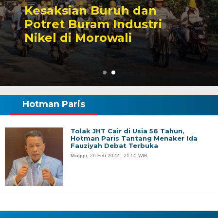
h dan
Sengketa Periz
dustri
Tambang yang M
li
Karier Politik A
Hotman Paris
Tolak JHT Cair di Usia 56 Tahun,
Hotman Paris Tantang Menaker Ida
Fauziyah Debat Terbuka
Minggu, 20 Feb 2022 - 21:55 WIB