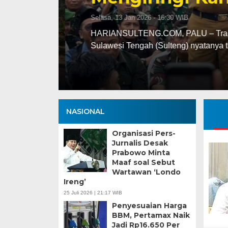
Selasa, 13 Jan 2026 - 16:30 WIB
ng
HARIANSULTENG.COM, PALU – Transisi j
Sulawesi Tengah (Sulteng) nyatanya t
NASIONAL
Organisasi Pers-
Jurnalis Desak
Prabowo Minta
Maaf soal Sebut
Wartawan ‘Londo
Ireng’
25 Juli 2026 | 21:17 WIB
Penyesuaian Harga
BBM, Pertamax Naik
Jadi Rp16.650 Per