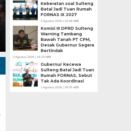
Keberatan soal Sulteng
Batal Jadi Tuan Rumah
Minggu, 5 Jan 2025 - 18:59 WIB
FORNAS IX 2027
HARIANSULTENG.COM, MOROWALI – Industri nikel men
3 Agustus 2026 | 10:48 WIB
punggung ekspor nasional. Mantra hilirisasi terus…
Komisi III DPRD Sulteng
Warning Tambang
Bawah Tanah PT CPM,
Desak Gubernur Segera
Bertindak
2 Agustus 2026 | 19:15 WIB
Gubernur Kecewa
Sulteng Batal Jadi Tuan
Rumah FORNAS, Sebut
Tak Ada Koordinasi
1 Agustus 2026 | 09:05 WIB
,