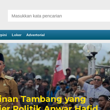
pini
Loker
Advertorial
inan Tambang yang
er Politik Anwar Hafid