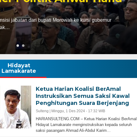
abatan dari bupati Morowali ke kursi gubernur
ak…
Hidayat
Lamakarate
Ketua Harian Koalisi BerAmal
Instruksikan Semua Saksi Kawal
Penghitungan Suara Berjenjang
Sulteng |
Minggu, 1 Des 2024 - 17:32 WIB
HARIANSULTENG.COM – Ketua Harian Koalisi BerAmal
Hidayat Lamakarate menginstruksikan kepada seluruh
saksi pasangam Ahmad Ali-Abdul Karim…