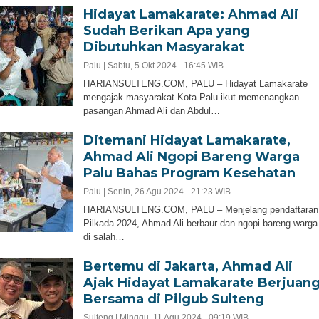
Hidayat Lamakarate: Ahmad Ali
Sudah Berikan Apa yang
Dibutuhkan Masyarakat
Palu |
Sabtu, 5 Okt 2024 - 16:45 WIB
HARIANSULTENG.COM, PALU – Hidayat Lamakarate
mengajak masyarakat Kota Palu ikut memenangkan
pasangan Ahmad Ali dan Abdul…
Ditemani Hidayat Lamakarate,
Ahmad Ali Ngopi Bareng Warga
Palu Bahas Program Kesehatan
Palu |
Senin, 26 Agu 2024 - 21:23 WIB
HARIANSULTENG.COM, PALU – Menjelang pendaftaran
Pilkada 2024, Ahmad Ali berbaur dan ngopi bareng warga
di salah…
Bertemu di Jakarta, Ahmad Ali
Ajak Hidayat Lamakarate Berjuan
Bersama di Pilgub Sulteng
Sulteng |
Minggu, 11 Agu 2024 - 09:19 WIB