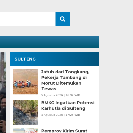
SULTENG
Jatuh dari Tongkang,
Pekerja Tambang di
Morut Ditemukan
Tewas
5 Agustus 2026 | 16:39 WIB
BMKG Ingatkan Potensi
Karhutla di Sulteng
4 Agustus 2026 | 17:25 WIB
Kesaksian Buruh dan
Industri Nikel di Mor
Pemprov Kirim Surat