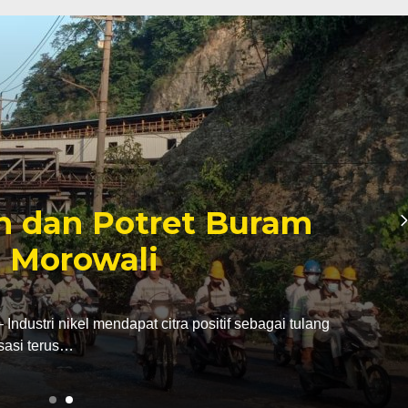
zinan Tambang yang
er Politik Anwar Hafid
jabatan dari bupati Morowali ke kursi gubernur
tak…