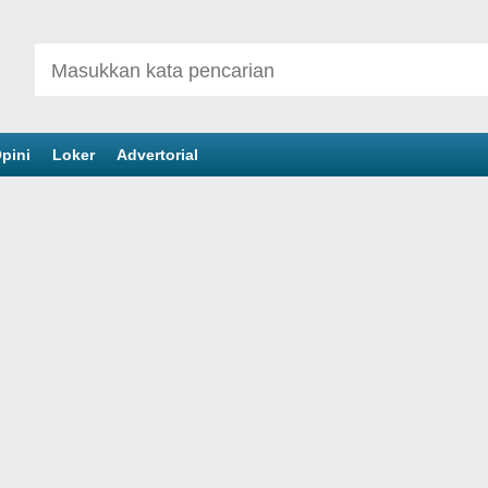
pini
Loker
Advertorial