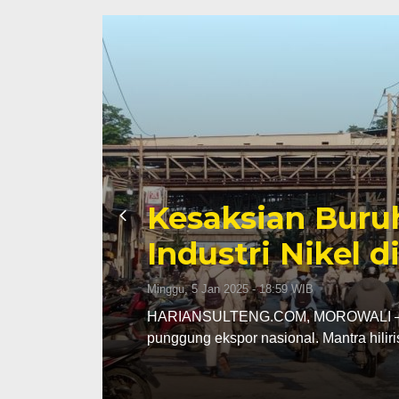
Sengketa Peri
Mengiringi Kari
Selasa, 13 Jan 2026 - 16:30 WIB
ang
HARIANSULTENG.COM, PALU – Transisi 
Sulawesi Tengah (Sulteng) nyatanya 