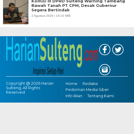
Komisi III DPRD Sulteng Warning Tambang
Bawah Tanah PT CPM, Desak Gubernur
Segera Bertindak
2 Agustus 2026 | 19:15 WIB
Copyright @ 2026 Harian
Home
Redaksi
Sulteng, All Rights
Pedoman Media Siber
Reserved
Info Iklan
Tentang Kami