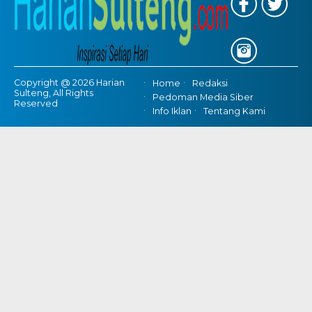
Copyright @ 2026 Harian
Home
Redaksi
Sulteng, All Rights
Pedoman Media Siber
Reserved
Info Iklan
Tentang Kami