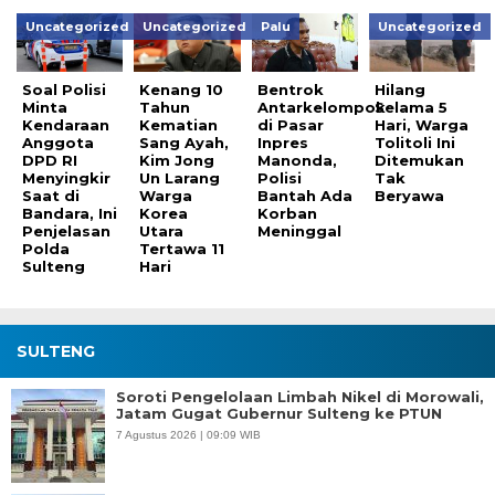
Uncategorized
Uncategorized
Palu
Uncategorized
Soal Polisi
Kenang 10
Bentrok
Hilang
Minta
Tahun
Antarkelompok
Selama 5
Kendaraan
Kematian
di Pasar
Hari, Warga
Anggota
Sang Ayah,
Inpres
Tolitoli Ini
DPD RI
Kim Jong
Manonda,
Ditemukan
Menyingkir
Un Larang
Polisi
Tak
Saat di
Warga
Bantah Ada
Beryawa
Bandara, Ini
Korea
Korban
Penjelasan
Utara
Meninggal
Polda
Tertawa 11
Sulteng
Hari
SULTENG
Soroti Pengelolaan Limbah Nikel di Morowali,
Jatam Gugat Gubernur Sulteng ke PTUN
7 Agustus 2026 | 09:09 WIB