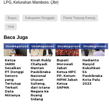
LPG, Kelurahan Mamboro. (Jbr)
Buaya
Kabupaten Donggala
Pantai Tanjung Karang
Viral
Baca Juga
Uncategorized
Uncategorized
Uncategorized
Uncategorized
Ketua
Kisah Rukly
Bupati
Hadianto
JARRI
Chahyadi
Morowali
Rasyid
Sesalkan
Mantan
Jabat
Kukuhkan
PT Donggi
Paskibraka
Ketua MPC
54
Senoro
Nasional
PP, Ketum
Paskibraka
yang
Utusan
HIPMI Jabat
Kota Palu
Tertutup
Sulteng,
Ketua
2023
Terkait
dari Istana
SAPMA
Data
Negara ke
Mitranya
Ruang
Sidang