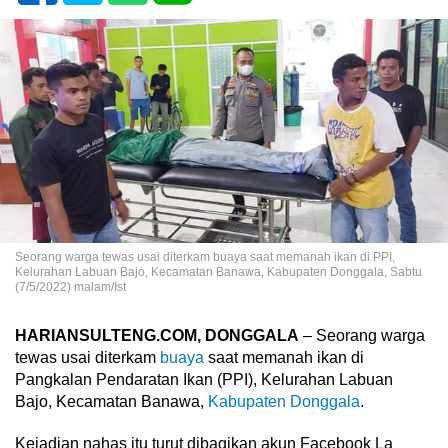
Seorang warga tewas usai diterkam buaya saat memanah ikan di PPI,
Kelurahan Labuan Bajo, Kecamatan Banawa, Kabupaten Donggala, Sabtu
(7/5/2022) malam/Ist
HARIANSULTENG.COM, DONGGALA
– Seorang warga
tewas usai diterkam
buaya
saat memanah ikan di
Pangkalan Pendaratan Ikan (PPI), Kelurahan Labuan
Bajo, Kecamatan Banawa,
Kabupaten Donggala
.
Kejadian nahas itu turut dibagikan akun Facebook La