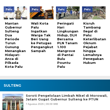
Palu
Palu
Palu
Palu
Mantan
Wali Kota
Peringati
Kisruh
Gubernur
Palu
Hari
Tambang
Sulteng
Ingatkan
Lingkungan
Ilegal di
Dua
Warga Tak
Hidup, DLH
Palu:
Periode
Beri Uang
Bersama
Keterlibatan
Turun
ke Petugas
PLN Tanam
Oknum
Gunung
Pengangkut
1.100
Pejabat
Menangkan
Sampah
Mangrove
hingga
Hidayat-
di Pantai
Lemahnya
Anca di
Bulu
Penegakan
Pilkada
Pountu
Hukum
Kota Palu
Palu
SULTENG
Soroti Pengelolaan Limbah Nikel di Morowali,
Jatam Gugat Gubernur Sulteng ke PTUN
7 Agustus 2026 | 09:09 WIB