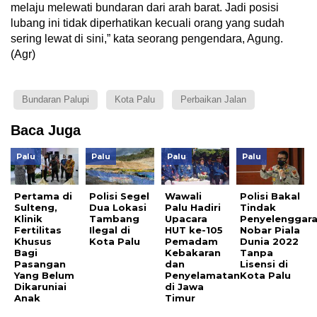
melaju melewati bundaran dari arah barat. Jadi posisi
lubang ini tidak diperhatikan kecuali orang yang sudah
sering lewat di sini,” kata seorang pengendara, Agung.
(Agr)
Bundaran Palupi
Kota Palu
Perbaikan Jalan
Baca Juga
Palu
Palu
Palu
Palu
Pertama di
Polisi Segel
Wawali
Polisi Bakal
Sulteng,
Dua Lokasi
Palu Hadiri
Tindak
Klinik
Tambang
Upacara
Penyelenggar
Fertilitas
Ilegal di
HUT ke-105
Nobar Piala
Khusus
Kota Palu
Pemadam
Dunia 2022
Bagi
Kebakaran
Tanpa
Pasangan
dan
Lisensi di
Yang Belum
Penyelamatan
Kota Palu
Dikaruniai
di Jawa
Anak
Timur