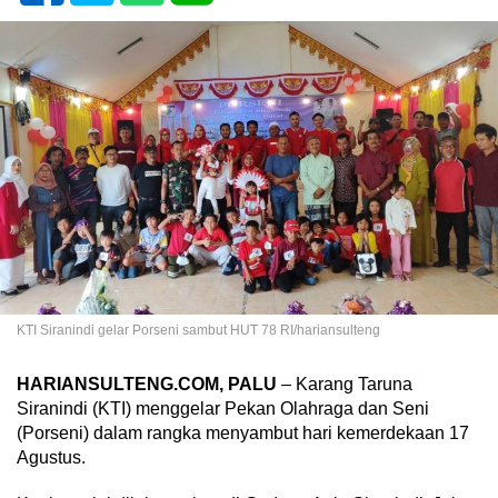
KTI Siranindi gelar Porseni sambut HUT 78 RI/hariansulteng
HARIANSULTENG.COM, PALU
– Karang Taruna
Siranindi (KTI) menggelar Pekan Olahraga dan Seni
(Porseni) dalam rangka menyambut hari kemerdekaan 17
Agustus.