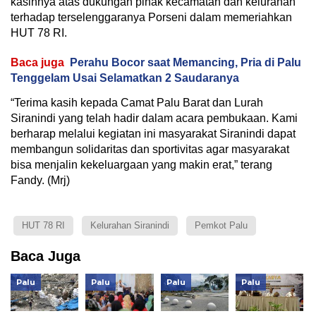
kasihnya atas dukungan pihak kecamatan dan kelurahan
terhadap terselenggaranya Porseni dalam memeriahkan
HUT 78 RI.
Baca juga
Perahu Bocor saat Memancing, Pria di Palu
Tenggelam Usai Selamatkan 2 Saudaranya
“Terima kasih kepada Camat Palu Barat dan Lurah
Siranindi yang telah hadir dalam acara pembukaan. Kami
berharap melalui kegiatan ini masyarakat Siranindi dapat
membangun solidaritas dan sportivitas agar masyarakat
bisa menjalin kekeluargaan yang makin erat,” terang
Fandy. (Mrj)
HUT 78 RI
Kelurahan Siranindi
Pemkot Palu
Baca Juga
Palu
Palu
Palu
Palu