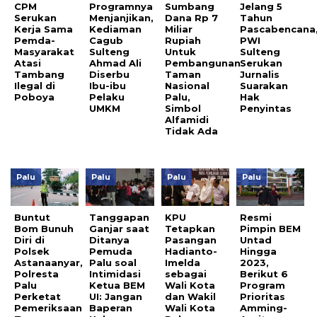
CPM
Programnya
Sumbang
Jelang 5
Serukan
Menjanjikan,
Dana Rp 7
Tahun
Kerja Sama
Kediaman
Miliar
Pascabencana
Pemda-
Cagub
Rupiah
PWI
Masyarakat
Sulteng
Untuk
Sulteng
Atasi
Ahmad Ali
Pembangunan
Serukan
Tambang
Diserbu
Taman
Jurnalis
Ilegal di
Ibu-ibu
Nasional
Suarakan
Poboya
Pelaku
Palu,
Hak
UMKM
Simbol
Penyintas
Alfamidi
Tidak Ada
Palu
Palu
Palu
Palu
Buntut
Tanggapan
KPU
Resmi
Bom Bunuh
Ganjar saat
Tetapkan
Pimpin BEM
Diri di
Ditanya
Pasangan
Untad
Polsek
Pemuda
Hadianto-
Hingga
Astanaanyar,
Palu soal
Imelda
2023,
Polresta
Intimidasi
sebagai
Berikut 6
Palu
Ketua BEM
Wali Kota
Program
Perketat
UI: Jangan
dan Wakil
Prioritas
Pemeriksaan
Baperan
Wali Kota
Amming-