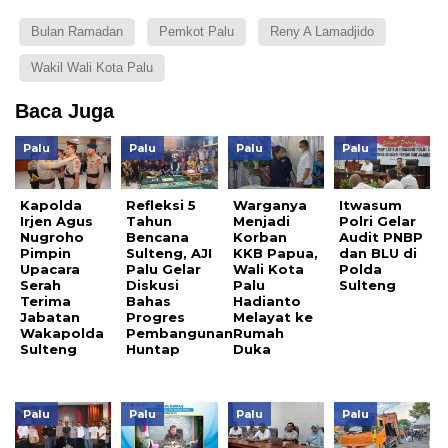
Bulan Ramadan
Pemkot Palu
Reny A Lamadjido
Wakil Wali Kota Palu
Baca Juga
Palu
Palu
Palu
Palu
Kapolda
Refleksi 5
Warganya
Itwasum
Irjen Agus
Tahun
Menjadi
Polri Gelar
Nugroho
Bencana
Korban
Audit PNBP
Pimpin
Sulteng, AJI
KKB Papua,
dan BLU di
Upacara
Palu Gelar
Wali Kota
Polda
Serah
Diskusi
Palu
Sulteng
Terima
Bahas
Hadianto
Jabatan
Progres
Melayat ke
Wakapolda
Pembangunan
Rumah
Sulteng
Huntap
Duka
Palu
Palu
Palu
Palu