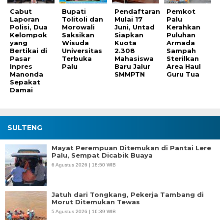
Cabut
Bupati
Pendaftaran
Pemkot
Laporan
Tolitoli dan
Mulai 17
Palu
Polisi, Dua
Morowali
Juni, Untad
Kerahkan
Kelompok
Saksikan
Siapkan
Puluhan
yang
Wisuda
Kuota
Armada
Bertikai di
Universitas
2.308
Sampah
Pasar
Terbuka
Mahasiswa
Sterilkan
Inpres
Palu
Baru Jalur
Area Haul
Manonda
SMMPTN
Guru Tua
Sepakat
Damai
SULTENG
Mayat Perempuan Ditemukan di Pantai Lere
Palu, Sempat Dicabik Buaya
6 Agustus 2026 | 18:50 WIB
Jatuh dari Tongkang, Pekerja Tambang di
Morut Ditemukan Tewas
5 Agustus 2026 | 16:39 WIB