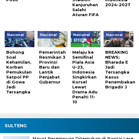
Kanjuruhan
2024-2027
Salahi
Aturan FIFA
Nasional
Nasional
Nasional
Nasional
Bohong
Pemerintah
Melaju ke
BREAKING
Soal
Resmikan 3
Semifinal
NEWS:
Kehamilan,
Provinsi
Piala Asia
Bharada E
Korban
Baru dan
U-23,
Jadi
Pemukulan
Lantik
Indonesia
Tersangka
Satpol PP
Penjabat
Singkirkan
Kasus
di Gowa
Gubernur
Korsel
Penembakan
Jadi
Lewat
Brigadir J
Tersangka
Drama Adu
Penalti 11-
10
SULTENG
Mayat Perempuan Ditemukan di Pantai Lere