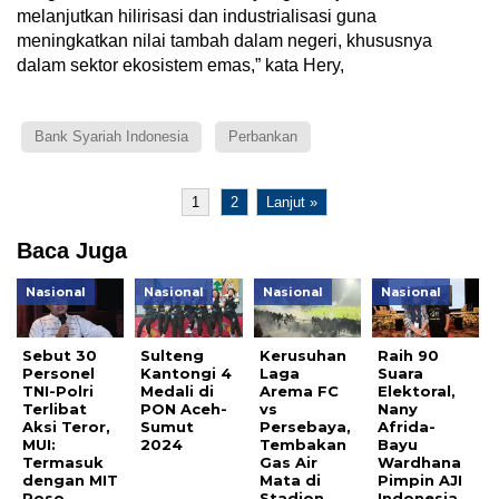
melanjutkan hilirisasi dan industrialisasi guna
meningkatkan nilai tambah dalam negeri, khususnya
dalam sektor ekosistem emas,” kata Hery,
Bank Syariah Indonesia
Perbankan
1
2
Lanjut »
Baca Juga
Nasional
Nasional
Nasional
Nasional
Sebut 30
Sulteng
Kerusuhan
Raih 90
Personel
Kantongi 4
Laga
Suara
TNI-Polri
Medali di
Arema FC
Elektoral,
Terlibat
PON Aceh-
vs
Nany
Aksi Teror,
Sumut
Persebaya,
Afrida-
MUI:
2024
Tembakan
Bayu
Termasuk
Gas Air
Wardhana
dengan MIT
Mata di
Pimpin AJI
Poso
Stadion
Indonesia